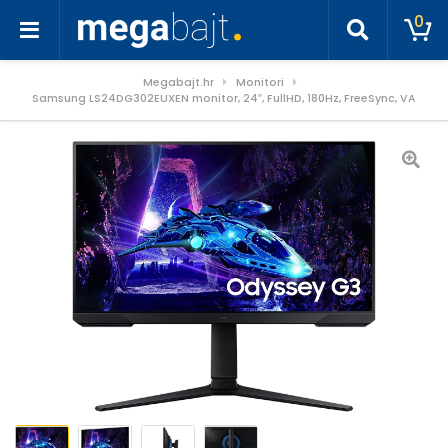
0
Megabajt.hr
Monitori
Samsung LS24DG302EUXEN monitor, 24″, FullHD, 180Hz, FreeSync, VA