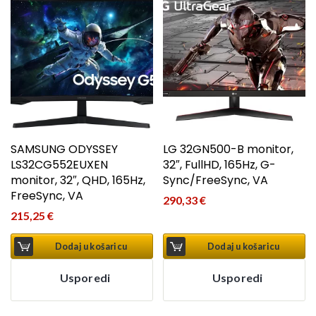
SAMSUNG ODYSSEY
LG 32GN500-B monitor,
LS32CG552EUXEN
32″, FullHD, 165Hz, G-
monitor, 32″, QHD, 165Hz,
Sync/FreeSync, VA
FreeSync, VA
290,33
€
215,25
€
Dodaj u košaricu
Dodaj u košaricu
Usporedi
Usporedi