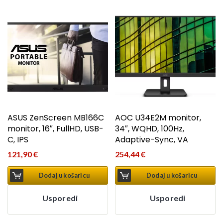
ASUS ZenScreen MB166C
AOC U34E2M monitor,
monitor, 16″, FullHD, USB-
34″, WQHD, 100Hz,
C, IPS
Adaptive-Sync, VA
121,90
€
254,44
€
Dodaj u košaricu
Dodaj u košaricu
Usporedi
Usporedi