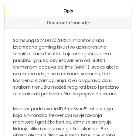
Opis
Dodatne informacije
Samsung LS24DG302EUXEN monitor pruža
izvanredno gaming iskustvo uz impresivne
tehničke karakteristike koje omogućuju brzu i
preciznu igru. Sa osvježavanjem od 180Hz i
vremenom odaziva od 1ms (MPRT), svaka akcija
na ekranu odvija se u realnom vremenu, bez
kašnjenja ili zamagljenja. Ovo osigurava da u
svakom trenutku možeš reagirati brzo i precizno
te eliminirati protivnike čim se pojave na ekranu.
Monitor podržava AMD FreeSync™ tehnologiju,
koja sinkronizira frekvenciju osvježavanja
monitora i grafičke kartice, čime se smanjuje
kidanje slike i osigurava glatko iskustvo. Bez
obzira gledaš li filmove ili igraš brze igre, svaka