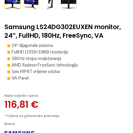
Samsung LS24DG302EUXEN monitor,
24″, FullHD, 180Hz, FreeSync, VA
24″ dijagonala zaslona
FullHD (1920×1080) rezolucija
180 Hz stopa osvježavanja
AMD Radeon FreeSync tehnologija
1ms MPRT vrijeme odziva
VA Panel
Naša najniža cijena:
116,81
€
* Cijena za gotovinsko plaćanje
Brand