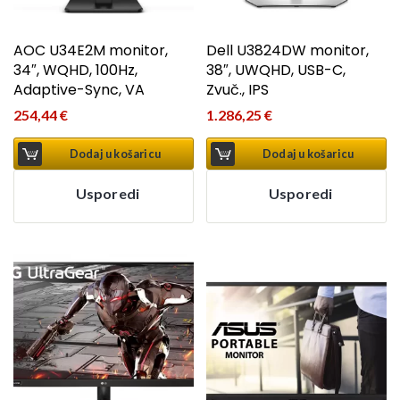
AOC U34E2M monitor,
Dell U3824DW monitor,
34″, WQHD, 100Hz,
38″, UWQHD, USB-C,
Adaptive-Sync, VA
Zvuč., IPS
254,44
€
1.286,25
€
Dodaj u košaricu
Dodaj u košaricu
Usporedi
Usporedi