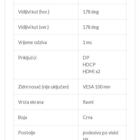
Vidljivi kut (hor.)
178 deg
Vidljivi kut (ver.)
178 deg
Vrijeme odziva
1 ms
Priključci
DP
HDCP
HDMI x2
Zidni nosač (nije uključen)
VESA 100 mm
Vrsta ekrana
Ravni
Boja
Crna
Postolje
podesivo po visini
tilt