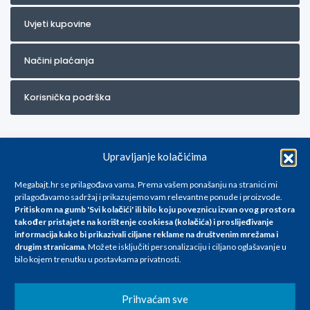
Uvjeti kupovine
Načini plaćanja
Korisnička podrška
Upravljanje kolačićima
Megabajt.hr se prilagođava vama. Prema vašem ponašanju na stranici mi
prilagođavamo sadržaj i prikazujemo vam relevantne ponude i proizvode.
Pritiskom na gumb 'Svi kolačići' ili bilo koju poveznicu izvan ovog prostora
Za artikle kojih trenutno nema u ponudi obratite nam se na
također pristajete na korištenje cookiesa (kolačića) i proslijeđivanje
info@megabajt.hr. Sve cijene su informativnog karaktera i podložne su
informacija kako bi prikazivali ciljane reklame na
društvenim mrežama i
promjenama, a
drugim stranicama
.
Možete isključiti personalizaciju i ciljano oglašavanje u
iskazane su za avansno plaćanje(gotovina) u Eurima i uključuju PDV. Sve
bilo kojem trenutku u postavkama privatnosti.
cijene su iskazane isključivo za kupovinu putem webshop-a i mogu
se razlikovati od cijena u našim poslovnicama. Trudimo se dati što bolji
i točniji opis i sliku. Unatoč tome, ne možemo garantirati da su svi
Prihvaćam sve
navedeni podaci