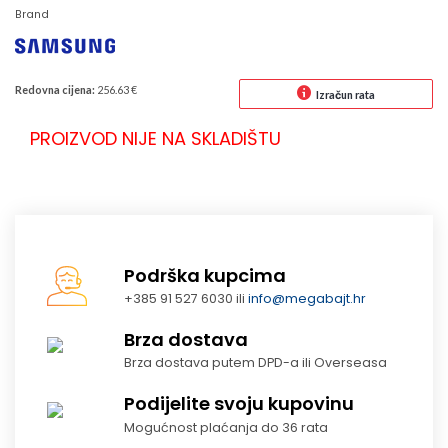
Brand
Redovna cijena:
256.63 €
Izračun rata
PROIZVOD NIJE NA SKLADIŠTU
Podrška kupcima
+385 91 527 6030 ili
info@megabajt.hr
Brza dostava
Brza dostava putem DPD-a ili Overseasa
Podijelite svoju kupovinu
Mogućnost plaćanja do 36 rata