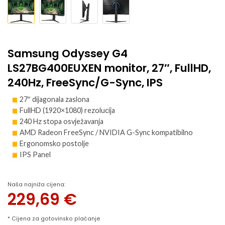
Samsung Odyssey G4
LS27BG400EUXEN monitor, 27″, FullHD,
240Hz, FreeSync/G-Sync, IPS
27″ dijagonala zaslona
FullHD (1920×1080) rezolucija
240 Hz stopa osvježavanja
AMD Radeon FreeSync / NVIDIA G-Sync kompatibilno
Ergonomsko postolje
IPS Panel
Naša najniža cijena:
229,69
€
* Cijena za gotovinsko plaćanje