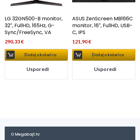
LG 32GN500-B monitor,
ASUS ZenScreen MB166C
32″, FullHD, 165Hz, G-
monitor, 16″, FullHD, USB-
Sync/FreeSync, VA
C, IPS
290,33
€
121,90
€
Dodaj u košaricu
Dodaj u košaricu
Usporedi
Usporedi
O Megabajt.hr