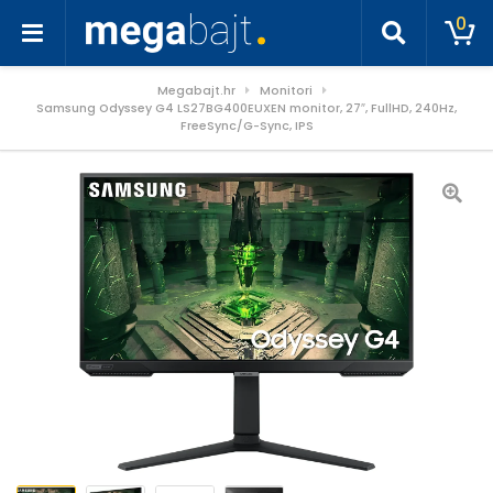
0
Megabajt.hr
Monitori
Samsung Odyssey G4 LS27BG400EUXEN monitor, 27″, FullHD, 240Hz,
FreeSync/G-Sync, IPS