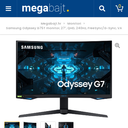
0
Megabajt.hr
Monitori
Samsung Odyssey G75T monitor, 27″, QHD, 240Hz, FreeSync/G-Sync, VA