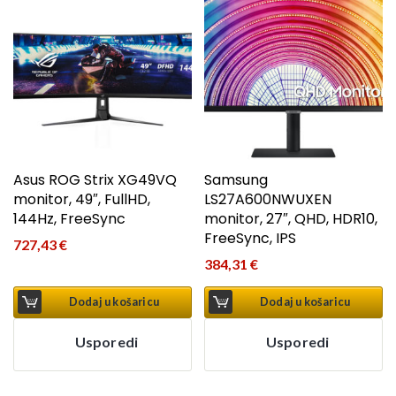
Asus ROG Strix XG49VQ
Samsung
monitor, 49″, FullHD,
LS27A600NWUXEN
144Hz, FreeSync
monitor, 27″, QHD, HDR10,
FreeSync, IPS
727,43
€
384,31
€
Dodaj u košaricu
Dodaj u košaricu
Usporedi
Usporedi