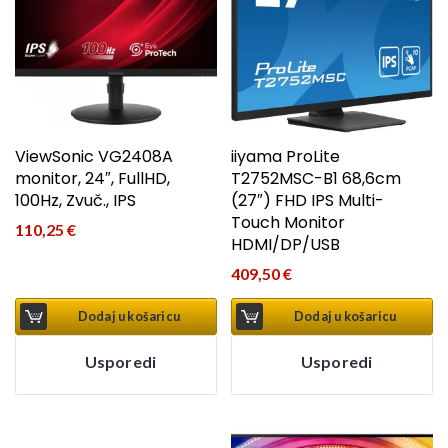
ViewSonic VG2408A
iiyama ProLite
monitor, 24″, FullHD,
T2752MSC-B1 68,6cm
100Hz, Zvuč., IPS
(27″) FHD IPS Multi-
Touch Monitor
110,25
€
HDMI/DP/USB
409,50
€
Dodaj u košaricu
Dodaj u košaricu
Usporedi
Usporedi