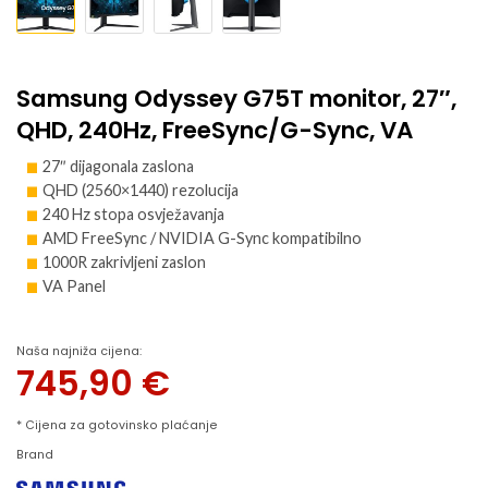
Samsung Odyssey G75T monitor, 27″,
QHD, 240Hz, FreeSync/G-Sync, VA
27″ dijagonala zaslona
QHD (2560×1440) rezolucija
240 Hz stopa osvježavanja
AMD FreeSync / NVIDIA G-Sync kompatibilno
1000R zakrivljeni zaslon
VA Panel
Naša najniža cijena:
745,90
€
* Cijena za gotovinsko plaćanje
Brand