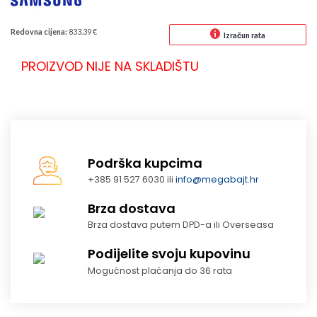
Redovna cijena:
833.39 €
Izračun rata
PROIZVOD NIJE NA SKLADIŠTU
Podrška kupcima
+385 91 527 6030 ili
info@megabajt.hr
Brza dostava
Brza dostava putem DPD-a ili Overseasa
Podijelite svoju kupovinu
Mogućnost plaćanja do 36 rata