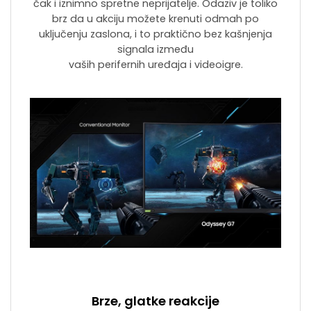
čak i iznimno spretne neprijatelje. Odaziv je toliko
brz da u akciju možete krenuti odmah po
uključenju zaslona, i to praktično bez kašnjenja
signala između
vaših perifernih uređaja i videoigre.
Brze, glatke reakcije