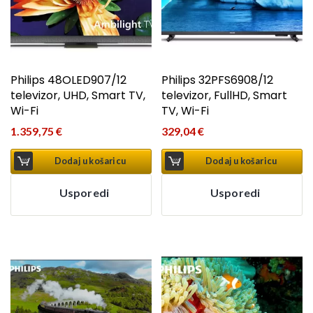
Philips 48OLED907/12
Philips 32PFS6908/12
televizor, UHD, Smart TV,
televizor, FullHD, Smart
Wi-Fi
TV, Wi-Fi
1.359,75
€
329,04
€
Dodaj u košaricu
Dodaj u košaricu
Usporedi
Usporedi