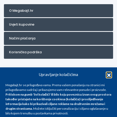
O Megabajt.hr
Uvjeti kupovine
Načini plaćanja
Korisnička podrška
Upravljanje kolačićima
Megabajt.hr se prilagođava vama. Prema vašem ponašanju na stranici mi
prilagođavamo sadržaj i prikazujemo vam relevantne ponude i proizvode.
Pritiskom na gumb 'Svi kolačići' ili bilo koju poveznicu izvan ovog prostora
Za artikle kojih trenutno nema u ponudi obratite nam se na
također pristajete na korištenje cookiesa (kolačića) i proslijeđivanje
info@megabajt.hr. Sve cijene su informativnog karaktera i podložne su
informacija kako bi prikazivali ciljane reklame na
društvenim mrežama i
promjenama, a
drugim stranicama
.
Možete isključiti personalizaciju i ciljano oglašavanje u
iskazane su za avansno plaćanje(gotovina) u Eurima i uključuju PDV. Sve
bilo kojem trenutku u postavkama privatnosti.
cijene su iskazane isključivo za kupovinu putem webshop-a i mogu