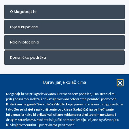
O Megabajt.hr
Uvjeti kupovine
Načini plaćanja
Korisnička podrška
Upravljanje kolačićima
Megabajt.hr se prilagođava vama. Prema vašem ponašanju na stranici mi
prilagođavamo sadržaj i prikazujemo vam relevantne ponude i proizvode.
Pritiskom na gumb 'Svi kolačići' ili bilo koju poveznicu izvan ovog prostora
Za artikle kojih trenutno nema u ponudi obratite nam se na
također pristajete na korištenje cookiesa (kolačića) i proslijeđivanje
info@megabajt.hr. Sve cijene su informativnog karaktera i podložne su
informacija kako bi prikazivali ciljane reklame na
društvenim mrežama i
promjenama, a
drugim stranicama
.
Možete isključiti personalizaciju i ciljano oglašavanje u
iskazane su za avansno plaćanje(gotovina) u Eurima i uključuju PDV. Sve
bilo kojem trenutku u postavkama privatnosti.
cijene su iskazane isključivo za kupovinu putem webshop-a i mogu