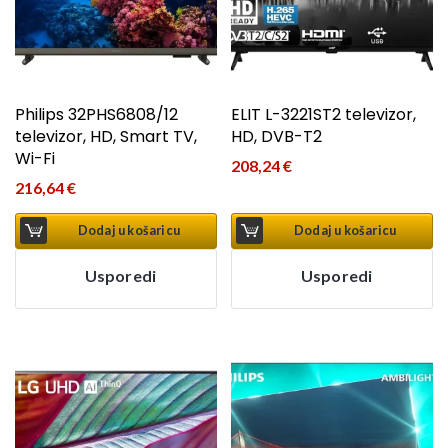
Philips 32PHS6808/12
ELIT L-3221ST2 televizor,
televizor, HD, Smart TV,
HD, DVB-T2
Wi-Fi
208,24
€
216,64
€
Dodaj u košaricu
Dodaj u košaricu
Usporedi
Usporedi