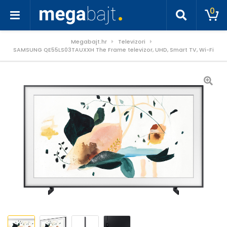
0
Megabajt.hr
Televizori
SAMSUNG QE55LS03TAUXXH The Frame televizor, UHD, Smart TV, Wi-Fi