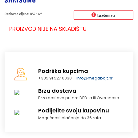
Redovna cijena:
857.16 €
Izračun rata
PROIZVOD NIJE NA SKLADIŠTU
Podrška kupcima
+385 91 527 6030 ili
info@megabajt.hr
Brza dostava
Brza dostava putem DPD-a ili Overseasa
Podijelite svoju kupovinu
Mogućnost plaćanja do 36 rata