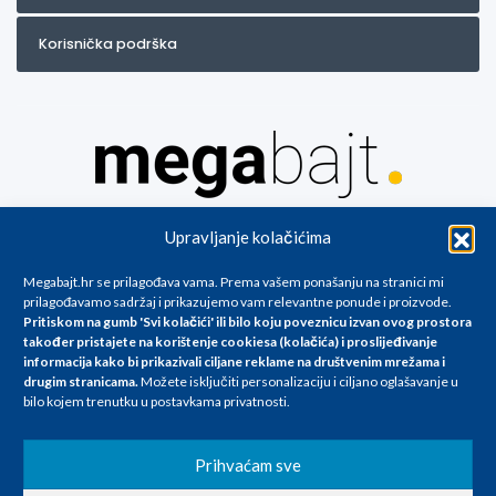
Korisnička podrška
Za artikle kojih trenutno nema u ponudi obratite nam se na
Upravljanje kolačićima
info@megabajt.hr. Sve cijene su informativnog karaktera i podložne su
promjenama, a
Megabajt.hr se prilagođava vama. Prema vašem ponašanju na stranici mi
iskazane su za avansno plaćanje(gotovina) u Eurima i uključuju PDV. Sve
prilagođavamo sadržaj i prikazujemo vam relevantne ponude i proizvode.
cijene su iskazane isključivo za kupovinu putem webshop-a i mogu
Pritiskom na gumb 'Svi kolačići' ili bilo koju poveznicu izvan ovog prostora
se razlikovati od cijena u našim poslovnicama. Trudimo se dati što bolji
također pristajete na korištenje cookiesa (kolačića) i proslijeđivanje
i točniji opis i sliku. Unatoč tome, ne možemo garantirati da su svi
informacija kako bi prikazivali ciljane reklame na
društvenim mrežama i
navedeni podaci
drugim stranicama
.
Možete isključiti personalizaciju i ciljano oglašavanje u
i slike u potpunosti točni. Ne odgovaramo za eventualne pogreške
bilo kojem trenutku u postavkama privatnosti.
nastale u opisu proizvoda, greške prilikom štampanja te promjene
cijena.
Prihvaćam sve