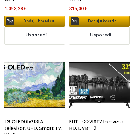
1.053,28
€
315,00
€
Dodaj u košaricu
Dodaj u košaricu
Usporedi
Usporedi
LG OLED65G13LA
ELIT L-3221ST2 televizor,
televizor, UHD, Smart TV,
HD, DVB-T2