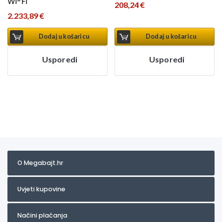
Wi-Fi
208,24
€
2.233,89
€
Dodaj u košaricu
Dodaj u košaricu
Usporedi
Usporedi
O Megabajt.hr
Uvjeti kupovine
Načini plaćanja