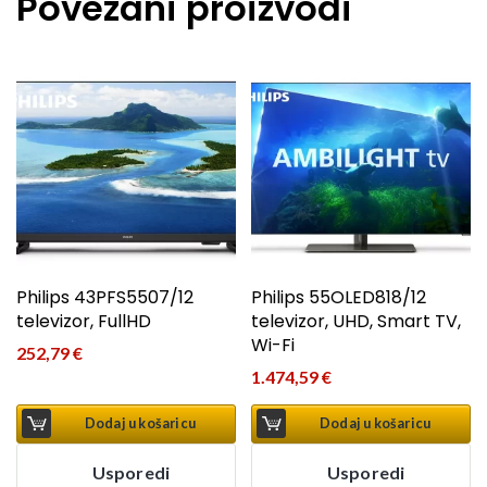
Povezani proizvodi
Philips 43PFS5507/12
Philips 55OLED818/12
televizor, FullHD
televizor, UHD, Smart TV,
Wi-Fi
252,79
€
1.474,59
€
Dodaj u košaricu
Dodaj u košaricu
Usporedi
Usporedi