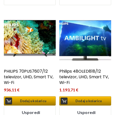
PHILIPS 70PUS7607/12
Philips 48OLED818/12
televizor, UHD, Smart TV,
televizor, UHD, Smart TV,
Wi-Fi
Wi-Fi
936,11
€
1.193,71
€
Dodaj u košaricu
Dodaj u košaricu
Usporedi
Usporedi