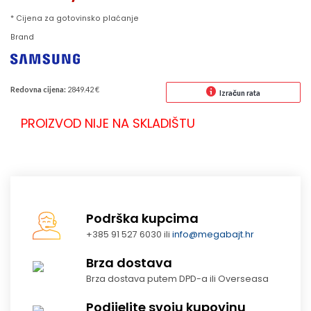
* Cijena za gotovinsko plaćanje
Brand
Redovna cijena:
2849.42 €
Izračun rata
PROIZVOD NIJE NA SKLADIŠTU
Podrška kupcima
+385 91 527 6030 ili
info@megabajt.hr
Brza dostava
Brza dostava putem DPD-a ili Overseasa
Podijelite svoju kupovinu