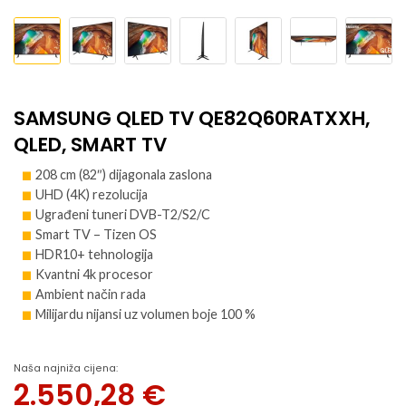
SAMSUNG QLED TV QE82Q60RATXXH,
QLED, SMART TV
208 cm (82″) dijagonala zaslona
UHD (4K) rezolucija
Ugrađeni tuneri DVB-T2/S2/C
Smart TV – Tizen OS
HDR10+ tehnologija
Kvantni 4k procesor
Ambient način rada
Milijardu nijansi uz volumen boje 100 %
Naša najniža cijena:
2.550,28
€