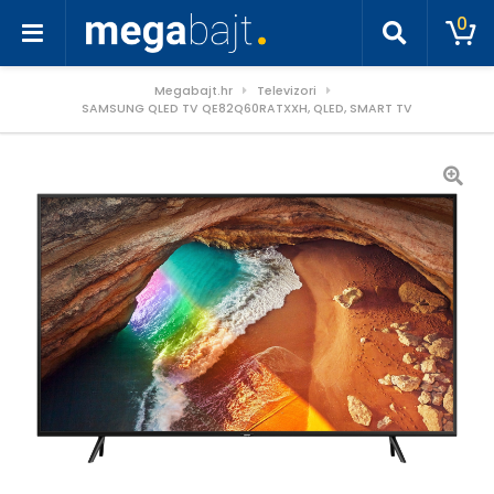
0
Megabajt.hr
Televizori
SAMSUNG QLED TV QE82Q60RATXXH, QLED, SMART TV