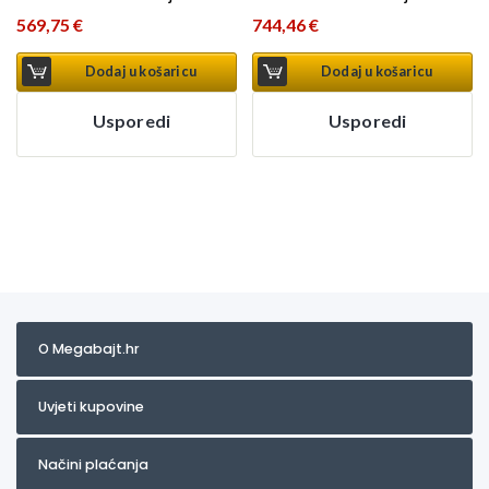
569,75
€
744,46
€
Dodaj u košaricu
Dodaj u košaricu
Usporedi
Usporedi
O Megabajt.hr
Uvjeti kupovine
Načini plaćanja