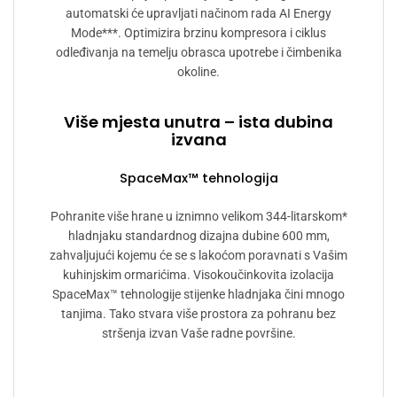
automatski će upravljati načinom rada AI Energy
Mode***. Optimizira brzinu kompresora i ciklus
odleđivanja na temelju obrasca upotrebe i čimbenika
okoline.
Više mjesta unutra – ista dubina
izvana
SpaceMax™ tehnologija
Pohranite više hrane u iznimno velikom 344-litarskom*
hladnjaku standardnog dizajna dubine 600 mm,
zahvaljujući kojemu će se s lakoćom poravnati s Vašim
kuhinjskim ormarićima. Visokoučinkovita izolacija
SpaceMax™ tehnologije stijenke hladnjaka čini mnogo
tanjima. Tako stvara više prostora za pohranu bez
stršenja izvan Vaše radne površine.