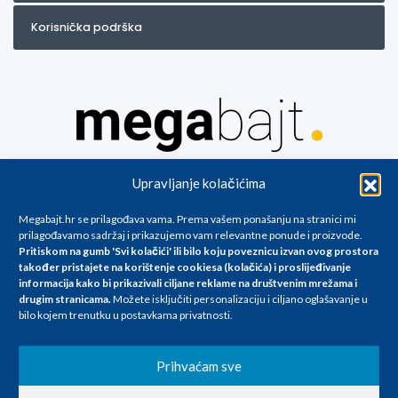
Korisnička podrška
Za artikle kojih trenutno nema u ponudi obratite nam se na
Upravljanje kolačićima
info@megabajt.hr. Sve cijene su informativnog karaktera i podložne su
promjenama, a
Megabajt.hr se prilagođava vama. Prema vašem ponašanju na stranici mi
iskazane su za avansno plaćanje(gotovina) u Eurima i uključuju PDV. Sve
prilagođavamo sadržaj i prikazujemo vam relevantne ponude i proizvode.
cijene su iskazane isključivo za kupovinu putem webshop-a i mogu
Pritiskom na gumb 'Svi kolačići' ili bilo koju poveznicu izvan ovog prostora
se razlikovati od cijena u našim poslovnicama. Trudimo se dati što bolji
također pristajete na korištenje cookiesa (kolačića) i proslijeđivanje
i točniji opis i sliku. Unatoč tome, ne možemo garantirati da su svi
informacija kako bi prikazivali ciljane reklame na
društvenim mrežama i
navedeni podaci
drugim stranicama
.
Možete isključiti personalizaciju i ciljano oglašavanje u
i slike u potpunosti točni. Ne odgovaramo za eventualne pogreške
bilo kojem trenutku u postavkama privatnosti.
nastale u opisu proizvoda, greške prilikom štampanja te promjene
cijena.
Prihvaćam sve