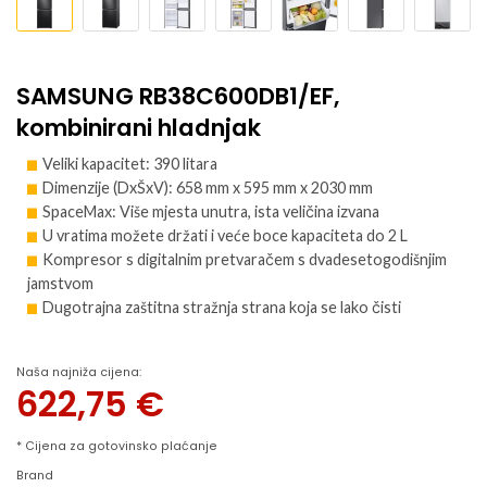
SAMSUNG RB38C600DB1/EF,
kombinirani hladnjak
Veliki kapacitet: 390 litara
Dimenzije (DxŠxV): 658 mm x 595 mm x 2030 mm
SpaceMax: Više mjesta unutra, ista veličina izvana
U vratima možete držati i veće boce kapaciteta do 2 L
Kompresor s digitalnim pretvaračem s dvadesetogodišnjim
jamstvom
Dugotrajna zaštitna stražnja strana koja se lako čisti
Naša najniža cijena:
622,75
€
* Cijena za gotovinsko plaćanje
Brand