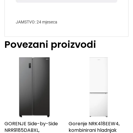
JAMSTVO: 24 mjeseca
Povezani proizvodi
GORENJE Side-by-Side
Gorenje NRK418EEW4,
NRR9185DABXL,
kombinirani hladnjak