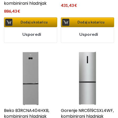
kombinirani hladnjak
431,43
€
886,43
€
Dodaj u košaricu
Dodaj u košaricu
Usporedi
Usporedi
Beko B3RCNA404HXB,
Gorenje NRC619CSXL4WF,
kombinirani hladnjak
kombinirani hladnjak