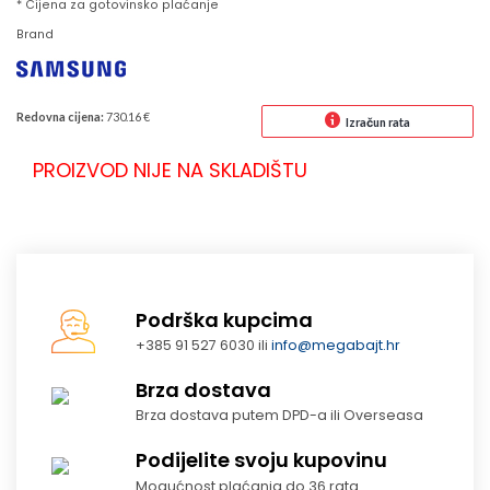
* Cijena za gotovinsko plaćanje
Brand
Redovna cijena:
730.16 €
Izračun rata
PROIZVOD NIJE NA SKLADIŠTU
Podrška kupcima
+385 91 527 6030 ili
info@megabajt.hr
Brza dostava
Brza dostava putem DPD-a ili Overseasa
Podijelite svoju kupovinu
Mogućnost plaćanja do 36 rata