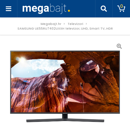
0
Megabajt.hr
Televizori
SAMSUNG UE55RU7402UXXH televizor, UHD, Smart TV, HDR