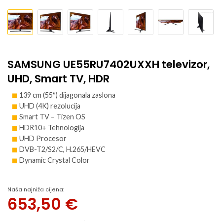
SAMSUNG UE55RU7402UXXH televizor,
UHD, Smart TV, HDR
139 cm (55″) dijagonala zaslona
UHD (4K) rezolucija
Smart TV – Tizen OS
HDR10+ Tehnologija
UHD Procesor
DVB-T2/S2/C, H.265/HEVC
Dynamic Crystal Color
Naša najniža cijena:
653,50
€