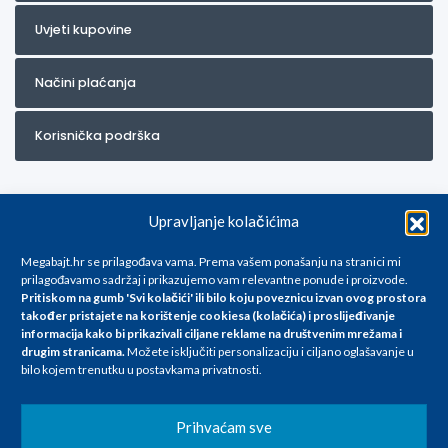
Uvjeti kupovine
Načini plaćanja
Korisnička podrška
Upravljanje kolačićima
Megabajt.hr se prilagođava vama. Prema vašem ponašanju na stranici mi
prilagođavamo sadržaj i prikazujemo vam relevantne ponude i proizvode.
Pritiskom na gumb 'Svi kolačići' ili bilo koju poveznicu izvan ovog prostora
Za artikle kojih trenutno nema u ponudi obratite nam se na
također pristajete na korištenje cookiesa (kolačića) i proslijeđivanje
info@megabajt.hr. Sve cijene su informativnog karaktera i podložne su
informacija kako bi prikazivali ciljane reklame na
društvenim mrežama i
promjenama, a
drugim stranicama
.
Možete isključiti personalizaciju i ciljano oglašavanje u
iskazane su za avansno plaćanje(gotovina) u Eurima i uključuju PDV. Sve
bilo kojem trenutku u postavkama privatnosti.
cijene su iskazane isključivo za kupovinu putem webshop-a i mogu
se razlikovati od cijena u našim poslovnicama. Trudimo se dati što bolji
i točniji opis i sliku. Unatoč tome, ne možemo garantirati da su svi
Prihvaćam sve
navedeni podaci