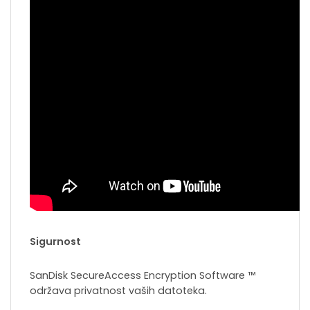
Sigurnost
SanDisk SecureAccess Encryption Software ™
održava privatnost vaših datoteka.