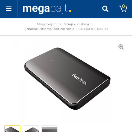
0
Megabajt.hr
Vanjski diskovi
SanDisk Extreme 900 Portable SSD, 480 GB, USB-C