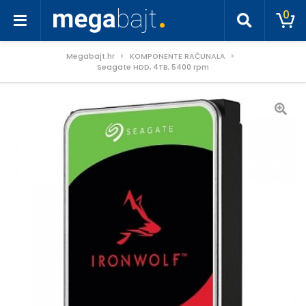
0
Megabajt.hr
KOMPONENTE RAČUNALA
Seagate HDD, 4TB, 5400 rpm