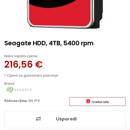
Seagate HDD, 4TB, 5400 rpm
Naša najniža cijena:
216,56
€
* Cijena za gotovinsko plaćanje
Brand
Redovna cijena:
241.97 €
Izračun rata
Usporedi