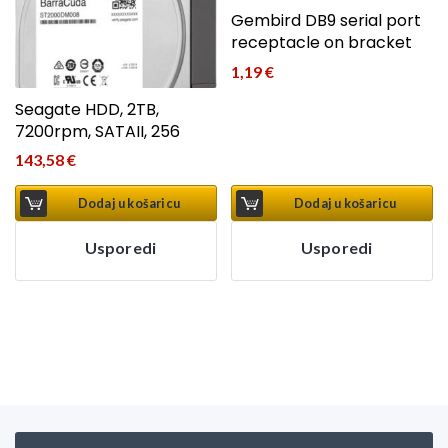
Gembird DB9 serial port
receptacle on bracket
1,19
€
Seagate HDD, 2TB,
7200rpm, SATAII, 256
143,58
€
Dodaj u košaricu
Dodaj u košaricu
Usporedi
Usporedi