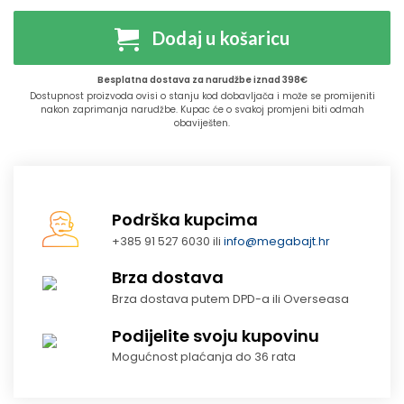
Dodaj u košaricu
Besplatna dostava za narudžbe iznad 398€
Dostupnost proizvoda ovisi o stanju kod dobavljača i može se promijeniti
nakon zaprimanja narudžbe. Kupac će o svakoj promjeni biti odmah
obaviješten.
Podrška kupcima
+385 91 527 6030 ili
info@megabajt.hr
Brza dostava
Brza dostava putem DPD-a ili Overseasa
Podijelite svoju kupovinu
Mogućnost plaćanja do 36 rata