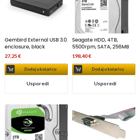
Gembird External USB 3.0
Seagate HDD, 4TB,
enclosure, black
5500rpm, SATA, 256MB
27,25
€
198,40
€
Dodaj u košaricu
Dodaj u košaricu
Usporedi
Usporedi