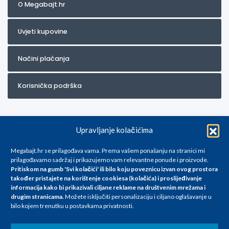
O Megabajt.hr
Uvjeti kupovine
Načini plaćanja
Korisnička podrška
Upravljanje kolačićima
Megabajt.hr se prilagođava vama. Prema vašem ponašanju na stranici mi
prilagođavamo sadržaj i prikazujemo vam relevantne ponude i proizvode.
Pritiskom na gumb 'Svi kolačići' ili bilo koju poveznicu izvan ovog prostora
Za artikle kojih trenutno nema u ponudi obratite nam se na
također pristajete na korištenje cookiesa (kolačića) i proslijeđivanje
info@megabajt.hr. Sve cijene su informativnog karaktera i podložne su
informacija kako bi prikazivali ciljane reklame na
društvenim mrežama i
promjenama, a
drugim stranicama
.
Možete isključiti personalizaciju i ciljano oglašavanje u
iskazane su za avansno plaćanje(gotovina) u Eurima i uključuju PDV. Sve
bilo kojem trenutku u postavkama privatnosti.
cijene su iskazane isključivo za kupovinu putem webshop-a i mogu
se razlikovati od cijena u našim poslovnicama. Trudimo se dati što bolji