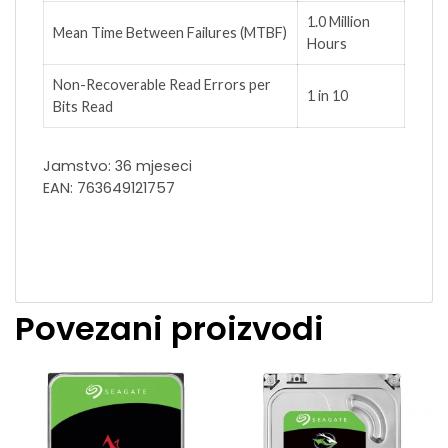
1.0 Million
Mean Time Between Failures (MTBF)
Hours
Non-Recoverable Read Errors per
1 in 10
Bits Read
Jamstvo: 36 mjeseci
EAN: 763649121757
Povezani proizvodi