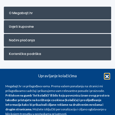
O Megabajt.hr
Uvjeti kupovine
Načini plaćanja
Korisnička podrška
Upravljanje kolačićima
Megabajt.hr se prilagođava vama. Prema vašem ponašanju na stranici mi
prilagođavamo sadržaj i prikazujemo vam relevantne ponude i proizvode.
Pritiskom na gumb 'Svi kolačići' ili bilo koju poveznicu izvan ovog prostora
Za artikle kojih trenutno nema u ponudi obratite nam se na
također pristajete na korištenje cookiesa (kolačića) i proslijeđivanje
info@megabajt.hr. Sve cijene su informativnog karaktera i podložne su
informacija kako bi prikazivali ciljane reklame na
društvenim mrežama i
promjenama, a
drugim stranicama
.
Možete isključiti personalizaciju i ciljano oglašavanje u
iskazane su za avansno plaćanje(gotovina) u Eurima i uključuju PDV. Sve
bilo kojem trenutku u postavkama privatnosti.