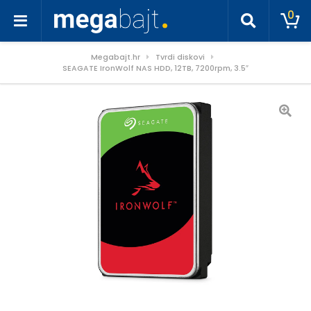
0
Megabajt.hr
Tvrdi diskovi
SEAGATE IronWolf NAS HDD, 12TB, 7200rpm, 3.5″