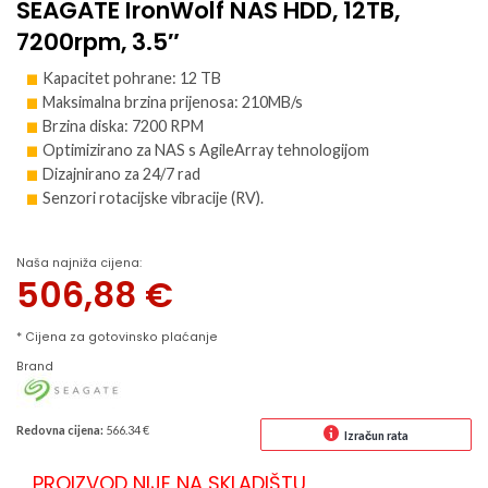
SEAGATE IronWolf NAS HDD, 12TB,
7200rpm, 3.5″
Kapacitet pohrane: 12 TB
Maksimalna brzina prijenosa: 210MB/s
Brzina diska: 7200 RPM
Optimizirano za NAS s AgileArray tehnologijom
Dizajnirano za 24/7 rad
Senzori rotacijske vibracije (RV).
Naša najniža cijena:
506,88
€
* Cijena za gotovinsko plaćanje
Brand
Redovna cijena:
566.34 €
Izračun rata
PROIZVOD NIJE NA SKLADIŠTU