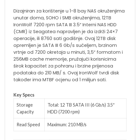
Dizajniran za korištenje u 1-8 bay NAS okruženjima
unutar doma, SOHO i SMB okruženjima, 12TB
IronWolf 7200 rpm SATA III 3.5″ Interni NAS HDD
(CMR) iz Seagatea napravljen je da izdrži 24×7
operacije, ili 8760 sati godišnje. Ovaj 12TB disk
opremljen je SATA III 6 Gb/s sučeljem, brzinom
vrtnje od 7200 okretaja u minuti, 3,5″ formatom i
256MB cache memorije, pružajući korisnicima
širok kapacitet za pohranu i brzine prijenosa
podataka do 210 MB/ s. Ovaj IronWolf tvrdi disk
također ima MTBF ocjenu od 1 milijun sati.
Key Specs
Storage
Total: 12 TB SATA III (6 Gb/s) 3.5″
Capacity
HDD (7200 rpm)
Read Speed
Maximum: 210 MB/s