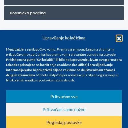
Korisnička podrška
Upravljanje kolačićima
Megabajt.hr se prilagođava vama. Prema vašem ponašanju na stranici mi
prilagođavamo sadržaj i prikazujemo vam relevantne ponude i proizvode.
Pritiskom na gumb 'Svi kolačići' ili bilo koju poveznicu izvan ovog prostora
Za artikle kojih trenutno nema u ponudi obratite nam se na
također pristajete na korištenje cookiesa (kolačića) i proslijeđivanje
info@megabajt.hr. Sve cijene su informativnog karaktera i podložne su
informacija kako bi prikazivali ciljane reklame na
društvenim mrežama i
promjenama, a
drugim stranicama
.
Možete isključiti personalizaciju i ciljano oglašavanje u
iskazane su za avansno plaćanje(gotovina) u Eurima i uključuju PDV. Sve
bilo kojem trenutku u postavkama privatnosti.
cijene su iskazane isključivo za kupovinu putem webshop-a i mogu
se razlikovati od cijena u našim poslovnicama. Trudimo se dati što bolji
i točniji opis i sliku. Unatoč tome, ne možemo garantirati da su svi
Prihvaćam sve
navedeni podaci
i slike u potpunosti točni. Ne odgovaramo za eventualne pogreške
Prihvaćam samo nužne
nastale u opisu proizvoda, greške prilikom štampanja te promjene
cijena.
Pogledaj postavke