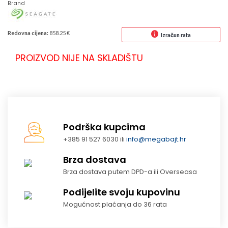
Brand
Redovna cijena:
858.25 €
Izračun rata
PROIZVOD NIJE NA SKLADIŠTU
Podrška kupcima
+385 91 527 6030 ili
info@megabajt.hr
Brza dostava
Brza dostava putem DPD-a ili Overseasa
Podijelite svoju kupovinu
Mogućnost plaćanja do 36 rata