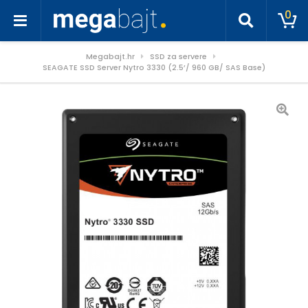
0
Megabajt.hr
SSD za servere
SEAGATE SSD Server Nytro 3330 (2.5’/ 960 GB/ SAS Base)