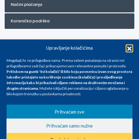
Načini plaćanja
Korisnička podrška
Upravljanje kolačićima
Megabajt.hr se prilagođava vama. Prema vašem ponašanju na stranici mi
prilagođavamo sadržaj i prikazujemo vam relevantne ponude i proizvode.
Pritiskom na gumb 'Svi kolačići' ili bilo koju poveznicu izvan ovog prostora
Za artikle kojih trenutno nema u ponudi obratite nam se na
također pristajete na korištenje cookiesa (kolačića) i proslijeđivanje
info@megabajt.hr. Sve cijene su informativnog karaktera i podložne su
informacija kako bi prikazivali ciljane reklame na
društvenim mrežama i
promjenama, a
drugim stranicama
.
Možete isključiti personalizaciju i ciljano oglašavanje u
iskazane su za avansno plaćanje(gotovina) u Eurima i uključuju PDV. Sve
bilo kojem trenutku u postavkama privatnosti.
cijene su iskazane isključivo za kupovinu putem webshop-a i mogu
se razlikovati od cijena u našim poslovnicama. Trudimo se dati što bolji
i točniji opis i sliku. Unatoč tome, ne možemo garantirati da su svi
Prihvaćam sve
navedeni podaci
i slike u potpunosti točni. Ne odgovaramo za eventualne pogreške
Prihvaćam samo nužne
nastale u opisu proizvoda, greške prilikom štampanja te promjene
cijena.