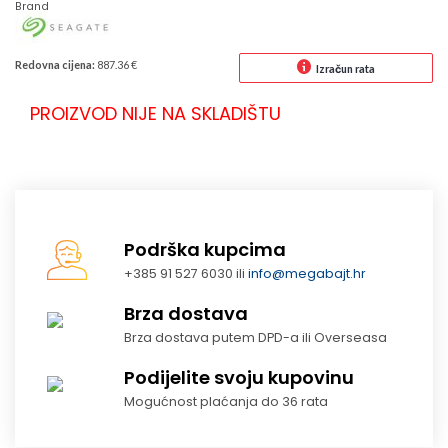
Brand
Redovna cijena:
887.36 €
Izračun rata
PROIZVOD NIJE NA SKLADIŠTU
Podrška kupcima
+385 91 527 6030 ili
info@megabajt.hr
Brza dostava
Brza dostava putem DPD-a ili Overseasa
Podijelite svoju kupovinu
Mogućnost plaćanja do 36 rata