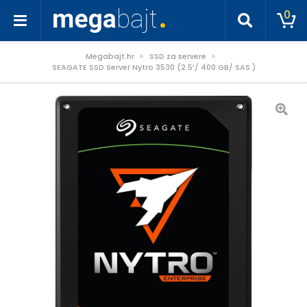
0
Megabajt.hr
SSD za servere
SEAGATE SSD Server Nytro 3530 (2.5’/ 400 GB/ SAS )