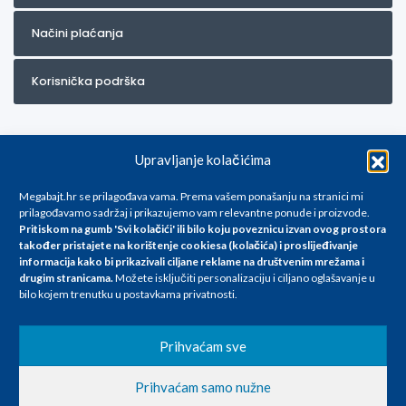
Načini plaćanja
Korisnička podrška
Upravljanje kolačićima
Megabajt.hr se prilagođava vama. Prema vašem ponašanju na stranici mi
prilagođavamo sadržaj i prikazujemo vam relevantne ponude i proizvode.
Pritiskom na gumb 'Svi kolačići' ili bilo koju poveznicu izvan ovog prostora
Za artikle kojih trenutno nema u ponudi obratite nam se na
također pristajete na korištenje cookiesa (kolačića) i proslijeđivanje
info@megabajt.hr. Sve cijene su informativnog karaktera i podložne su
informacija kako bi prikazivali ciljane reklame na
društvenim mrežama i
promjenama, a
drugim stranicama
.
Možete isključiti personalizaciju i ciljano oglašavanje u
iskazane su za avansno plaćanje(gotovina) u Eurima i uključuju PDV. Sve
bilo kojem trenutku u postavkama privatnosti.
cijene su iskazane isključivo za kupovinu putem webshop-a i mogu
se razlikovati od cijena u našim poslovnicama. Trudimo se dati što bolji
i točniji opis i sliku. Unatoč tome, ne možemo garantirati da su svi
Prihvaćam sve
navedeni podaci
i slike u potpunosti točni. Ne odgovaramo za eventualne pogreške
Prihvaćam samo nužne
nastale u opisu proizvoda, greške prilikom štampanja te promjene