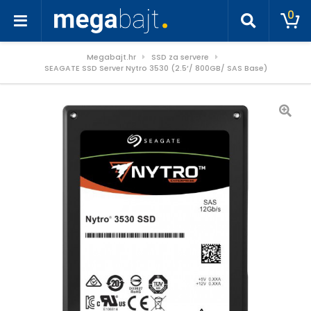
0
Megabajt.hr
SSD za servere
SEAGATE SSD Server Nytro 3530 (2.5’/ 800GB/ SAS Base)