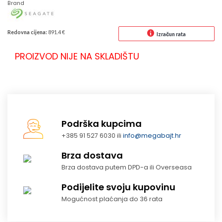
Brand
Redovna cijena:
891.4 €
Izračun rata
PROIZVOD NIJE NA SKLADIŠTU
Podrška kupcima
+385 91 527 6030 ili
info@megabajt.hr
Brza dostava
Brza dostava putem DPD-a ili Overseasa
Podijelite svoju kupovinu
Mogućnost plaćanja do 36 rata