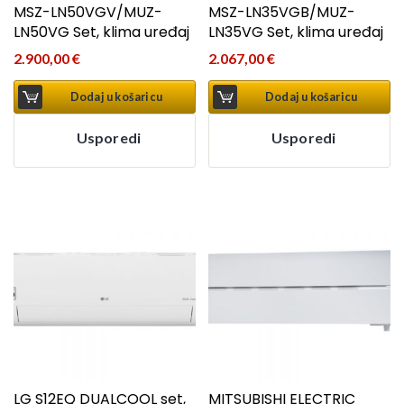
MSZ-LN50VGV/MUZ-
MSZ-LN35VGB/MUZ-
LN50VG Set, klima uređaj
LN35VG Set, klima uređaj
2.900,00
€
2.067,00
€
Dodaj u košaricu
Dodaj u košaricu
Usporedi
Usporedi
LG S12EQ DUALCOOL set,
MITSUBISHI ELECTRIC