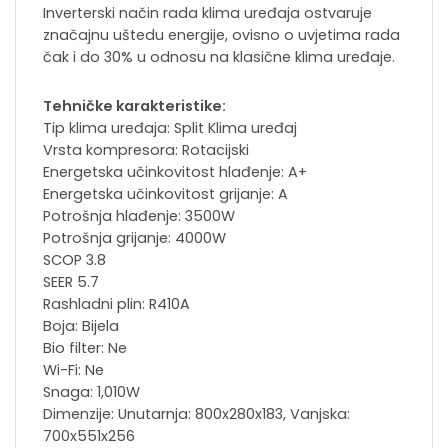
Inverterski način rada klima uređaja ostvaruje
značajnu uštedu energije, ovisno o uvjetima rada
čak i do 30% u odnosu na klasične klima uređaje.
Tehničke karakteristike:
Tip klima uređaja: Split Klima uređaj
Vrsta kompresora: Rotacijski
Energetska učinkovitost hlađenje: A+
Energetska učinkovitost grijanje: A
Potrošnja hlađenje: 3500W
Potrošnja grijanje: 4000W
SCOP 3.8
SEER 5.7
Rashladni plin: R410A
Boja: Bijela
Bio filter: Ne
Wi-Fi: Ne
Snaga: 1,010W
Dimenzije: Unutarnja: 800x280x183, Vanjska:
700x551x256