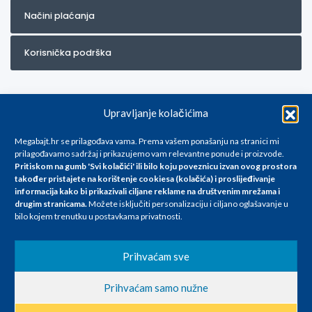
Načini plaćanja
Korisnička podrška
Upravljanje kolačićima
Megabajt.hr se prilagođava vama. Prema vašem ponašanju na stranici mi
prilagođavamo sadržaj i prikazujemo vam relevantne ponude i proizvode.
Pritiskom na gumb 'Svi kolačići' ili bilo koju poveznicu izvan ovog prostora
Za artikle kojih trenutno nema u ponudi obratite nam se na
također pristajete na korištenje cookiesa (kolačića) i proslijeđivanje
info@megabajt.hr. Sve cijene su informativnog karaktera i podložne su
informacija kako bi prikazivali ciljane reklame na
društvenim mrežama i
promjenama, a
drugim stranicama
.
Možete isključiti personalizaciju i ciljano oglašavanje u
iskazane su za avansno plaćanje(gotovina) u Eurima i uključuju PDV. Sve
bilo kojem trenutku u postavkama privatnosti.
cijene su iskazane isključivo za kupovinu putem webshop-a i mogu
se razlikovati od cijena u našim poslovnicama. Trudimo se dati što bolji
i točniji opis i sliku. Unatoč tome, ne možemo garantirati da su svi
Prihvaćam sve
navedeni podaci
i slike u potpunosti točni. Ne odgovaramo za eventualne pogreške
Prihvaćam samo nužne
nastale u opisu proizvoda, greške prilikom štampanja te promjene
cijena.