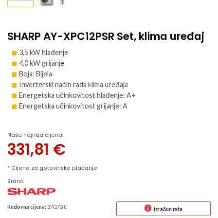
SHARP AY-XPC12PSR Set, klima uređaj
3,5 kW hlađenje
4,0 kW grijanje
Boja: Bijela
Inverterski način rada klima uređaja
Energetska učinkovitost hlađenje: A+
Energetska učinkovitost grijanje: A
Naša najniža cijena:
331,81
€
* Cijena za gotovinsko plaćanje
Brand
Redovna cijena:
370.73 €
Izračun rata