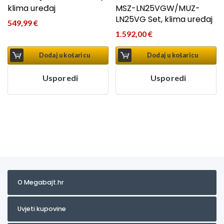
klima uređaj
MSZ-LN25VGW/MUZ-
LN25VG Set, klima uređaj
549,99
€
1.592,00
€
Dodaj u košaricu
Dodaj u košaricu
Usporedi
Usporedi
O Megabajt.hr
Uvjeti kupovine