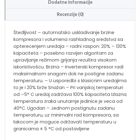
Dodatne informacije
Recenzije (0)
Štedljivost – automatsko uskladivanje brzine
kompresora i volumena rashladnog sredstva sa
opterecenjem uredaja – radni raspon: 20% – 130%
kapaciteta – posebno razvijen algoritam za
upravljanje režimom grijanja rezultira visokom
iskoristivošcu. Brzina – Inverterski kompresor radi
maksimalnom snagom dok ne postigne zadanu
temperaturu. – U usporedbi s klasicnim uredajima
to je i 20% brže Snažan – Pri vanjskoj temperaturi
od –5° C uredaj zadržava 100% kapaciteta Izlazna
temperatura zraka unutarnje jedinice je veca od
40°C. Ugodan – Jednom postignutu zadanu
temperaturu, uz minimalni rad kompresora, sa
lakocom je moguce održavati temperaturu u
granicama ± 5 °C od postavljene