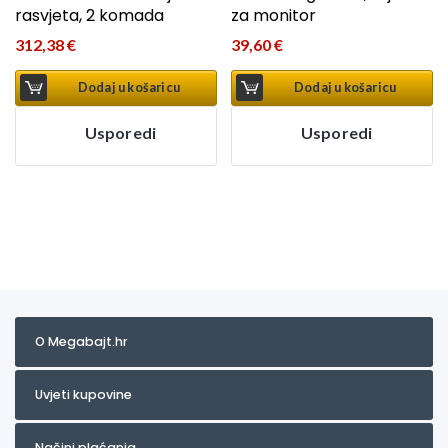
rasvjeta, 2 komada
za monitor
312,38
€
39,60
€
Dodaj u košaricu
Dodaj u košaricu
Usporedi
Usporedi
O Megabajt.hr
Uvjeti kupovine
Načini plaćanja