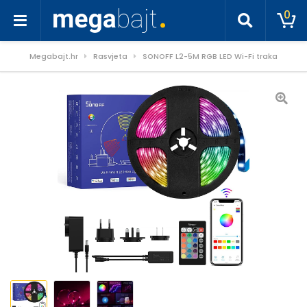
0
Megabajt.hr
Rasvjeta
SONOFF L2-5M RGB LED Wi-Fi traka