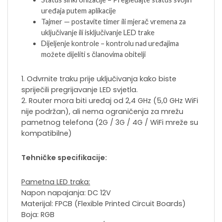
uređaja putem aplikacije
Tajmer — postavite timer ili mjerač vremena za
uključivanje ili isključivanje LED trake
Dijeljenje kontrole – kontrolu nad uređajima
možete dijeliti s članovima obitelji
1. Odvrnite traku prije uključivanja kako biste
spriječili pregrijavanje LED svjetla.
2. Router mora biti uređaj od 2,4 GHz (5,0 GHz WiFi
nije podržan), ali nema ograničenja za mrežu
pametnog telefona (2G / 3G / 4G / WiFi mreže su
kompatibilne)
Tehničke specifikacije:
Pametna LED traka:
Napon napajanja: DC 12V
Materijal: FPCB (Flexible Printed Circuit Boards)
Boja: RGB