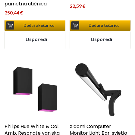
pametna utičnica
22,59
€
350,44
€
Dodaj u košaricu
Dodaj u košaricu
Usporedi
Usporedi
Philips Hue White & Col.
Xiaomi Computer
Amb. Resonate vanjska
Monitor Light Bar, svjetlo