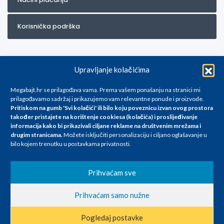
Korisnička podrška
Upravljanje kolačićima
Megabajt.hr se prilagođava vama. Prema vašem ponašanju na stranici mi
prilagođavamo sadržaj i prikazujemo vam relevantne ponude i proizvode.
Pritiskom na gumb 'Svi kolačići' ili bilo koju poveznicu izvan ovog prostora
Za artikle kojih trenutno nema u ponudi obratite nam se na
također pristajete na korištenje cookiesa (kolačića) i proslijeđivanje
info@megabajt.hr. Sve cijene su informativnog karaktera i podložne su
informacija kako bi prikazivali ciljane reklame na
društvenim mrežama i
promjenama, a
drugim stranicama
.
Možete isključiti personalizaciju i ciljano oglašavanje u
iskazane su za avansno plaćanje(gotovina) u Eurima i uključuju PDV. Sve
bilo kojem trenutku u postavkama privatnosti.
cijene su iskazane isključivo za kupovinu putem webshop-a i mogu
se razlikovati od cijena u našim poslovnicama. Trudimo se dati što bolji
i točniji opis i sliku. Unatoč tome, ne možemo garantirati da su svi
Prihvaćam sve
navedeni podaci
i slike u potpunosti točni. Ne odgovaramo za eventualne pogreške
Prihvaćam samo nužne
nastale u opisu proizvoda, greške prilikom štampanja te promjene
cijena.
Pogledaj postavke