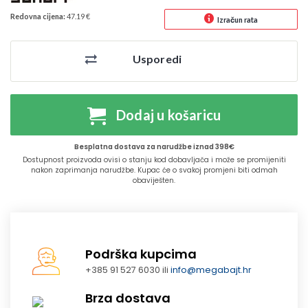
Redovna cijena:
47.19 €
Izračun rata
Usporedi
Dodaj u košaricu
Besplatna dostava za narudžbe iznad 398€
Dostupnost proizvoda ovisi o stanju kod dobavljača i može se promijeniti
nakon zaprimanja narudžbe. Kupac će o svakoj promjeni biti odmah
obaviješten.
Podrška kupcima
+385 91 527 6030 ili
info@megabajt.hr
Brza dostava