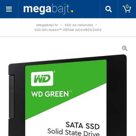
0
Megabajt.hr
SSD za računala
SSD WD Green™ 480GB WDS480G2G0A