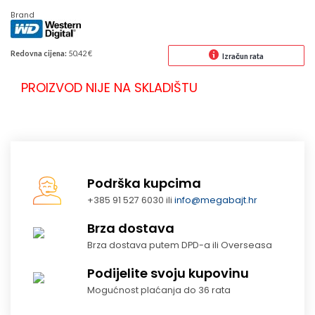
Brand
Redovna cijena:
50.42 €
Izračun rata
PROIZVOD NIJE NA SKLADIŠTU
Podrška kupcima
+385 91 527 6030 ili
info@megabajt.hr
Brza dostava
Brza dostava putem DPD-a ili Overseasa
Podijelite svoju kupovinu
Mogućnost plaćanja do 36 rata