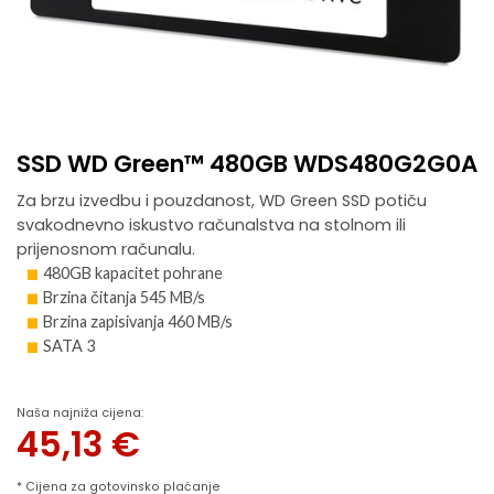
SSD WD Green™ 480GB WDS480G2G0A
Za brzu izvedbu i pouzdanost, WD Green SSD potiču
svakodnevno iskustvo računalstva na stolnom ili
prijenosnom računalu.
480GB kapacitet pohrane
Brzina čitanja 545 MB/s
Brzina zapisivanja 460 MB/s
SATA 3
Naša najniža cijena:
45,13
€
* Cijena za gotovinsko plaćanje