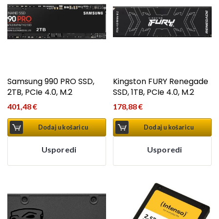
Samsung 990 PRO SSD,
Kingston FURY Renegade
2TB, PCIe 4.0, M.2
SSD, 1TB, PCIe 4.0, M.2
401,48
€
178,88
€
Dodaj u košaricu
Dodaj u košaricu
Usporedi
Usporedi