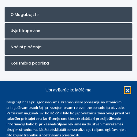
O Megabajt.hr
Uvjeti kupovine
Načini plaćanja
Korisnička podrška
Upravljanje kolačićima
Megabajt.hr se prilagođava vama. Prema vašem ponašanju na stranici mi
prilagođavamo sadržaj i prikazujemo vam relevantne ponude i proizvode.
Pritiskom na gumb 'Svi kolačići' ili bilo koju poveznicu izvan ovog prostora
Za artikle kojih trenutno nema u ponudi obratite nam se na
također pristajete na korištenje cookiesa (kolačića) i proslijeđivanje
info@megabajt.hr. Sve cijene su informativnog karaktera i podložne su
informacija kako bi prikazivali ciljane reklame na
društvenim mrežama i
promjenama, a
drugim stranicama
.
Možete isključiti personalizaciju i ciljano oglašavanje u
iskazane su za avansno plaćanje(gotovina) u Eurima i uključuju PDV. Sve
bilo kojem trenutku u postavkama privatnosti.