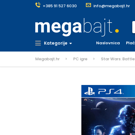
+385 91 527 6030
info@megabajt.hr
S
Kategorije
Naslovnica
Pla
Megabajt.hr
PC igre
Star Wars: Battle