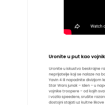
Uronite u put kao vojni
Uronite u iskustvo beskrajne r
neprijatelje koji se nalaze na 
Yavin 4 ili napadnite divizijo
Star Wars junak – Iden – u napet
vojnike troopere – od kojih sv
i vozila speedere, srušite razar
dostojni stajati uz kultne liko