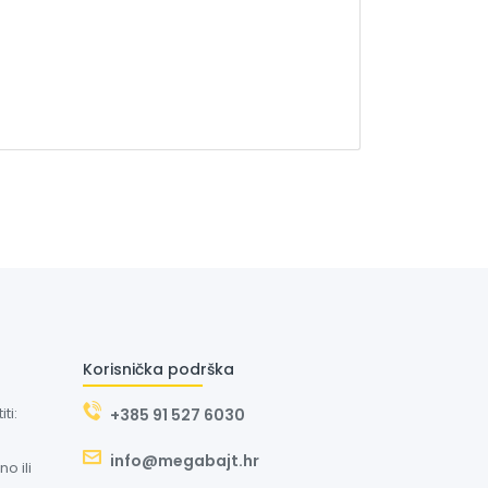
Korisnička podrška
ti:
+385 91 527 6030
info@megabajt.hr
o ili