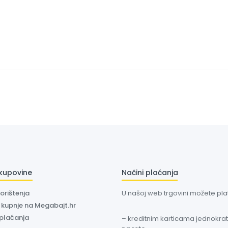
 kupovine
Načini plaćanja
korištenja
U našoj web trgovini možete plati
a kupnje na Megabajt.hr
 plaćanja
– kreditnim karticama jednokratn