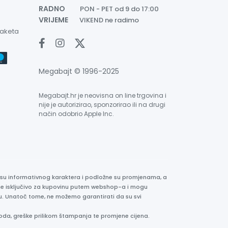
RADNO
PON - PET od 9 do 17:00
VRIJEME
VIKEND ne radimo
paketa
Megabajt © 1996-2025
Megabajt.hr je neovisna on line trgovina i
nije je autorizirao, sponzorirao ili na drugi
način odobrio Apple Inc.
e su informativnog karaktera i podložne su promjenama, a
ane isključivo za kupovinu putem webshop-a i mogu
liku. Unatoč tome, ne možemo garantirati da su svi
oda, greške prilikom štampanja te promjene cijena.