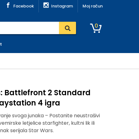
Facebook
Instagram
Moj račun
0
t
: Battlefront 2 Standard
laystation 4 igra
anje svoga junaka – Postanite neustrašivi
emirske letjelice starfighter, kultni lik ili
nak serijala Star Wars.