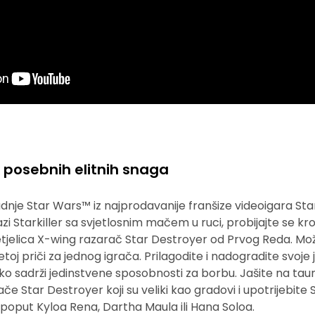
k posebnih elitnih snaga
adnje Star Wars™ iz najprodavanije franšize videoigara Sta
bazi Starkiller sa svjetlosnim mačem u ruci, probijajte se 
m letjelica X-wing razarač Star Destroyer od Prvog Reda. M
oj priči za jednog igrača. Prilagodite i nadogradite svoje 
ako sadrži jedinstvene sposobnosti za borbu. Jašite na ta
ače Star Destroyer koji su veliki kao gradovi i upotrijebite 
ve poput Kyloa Rena, Dartha Maula ili Hana Soloa.