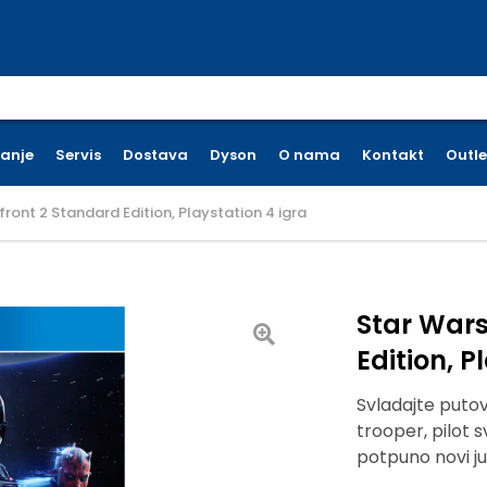
earch for:
ćanje
Servis
Dostava
Dyson
O nama
Kontakt
Outle
front 2 Standard Edition, Playstation 4 igra
Star Wars
Edition, P
Svladajte putov
trooper, pilot sv
potpuno novi ju