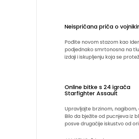
Neispričana priča o vojniki
Pođite novom stazom kao Iden V
podjednako smrtonosna na tlu i
izdaji i iskupljenju koja se prot
Online bitke s 24 igrača
Starfighter Assault
Upravljajte brzinom, nagibom, ok
Bilo da bježite od pucnjeva iz b
posve drugačije iskustvo od orig