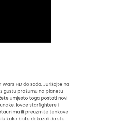
r Wars HD do sada. Jurišajte na
kroz gustu prašumu na planetu
ožete umjesto toga postati novi
junake, lovce starfightere i
untaunima ili preuzmite tenkove
Silu kako biste dokazali da ste