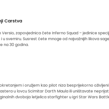
nji Carstva
ersio, zapovjednica čete Inferno Squad – jedinice specij
 u svemiru. Susrest ćete mnoge od najvažnijih likova sage 
eže na 30 godina.
retanjem i oružjem kao pilot niza besprijekorno oživljenih 
lastera u lovcu Scimitar Darth Maula ili uništavate neprijate
inalnih dvoboja letjelica starfighter u igri Star Wars Battl