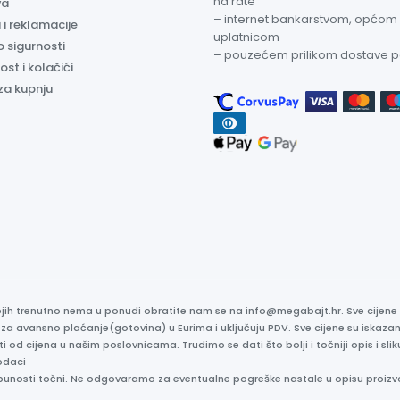
na rate
va
– internet bankarstvom, općom
 i reklamacije
uplatnicom
o sigurnosti
– pouzećem prilikom dostave 
ost i kolačići
za kupnju
kojih trenutno nema u ponudi obratite nam se na info@megabajt.hr. Sve cijen
 za avansno plaćanje(gotovina) u Eurima i uključuju PDV. Sve cijene su iskaz
ti od cijena u našim poslovnicama. Trudimo se dati što bolji i točniji opis i s
odaci
otpunosti točni. Ne odgovaramo za eventualne pogreške nastale u opisu proizv