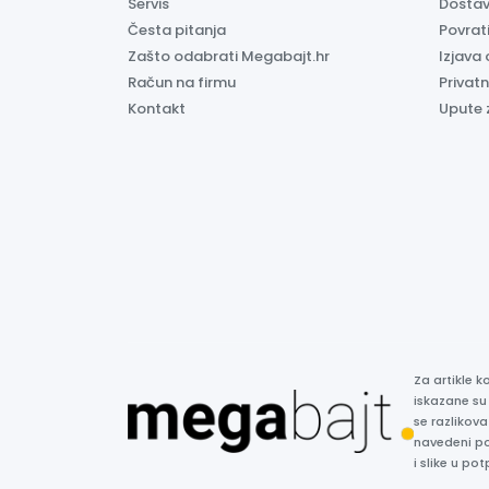
Servis
Dosta
Česta pitanja
Povrati
Zašto odabrati Megabajt.hr
Izjava 
Račun na firmu
Privatn
Kontakt
Upute 
Za artikle 
iskazane su
se razlikova
navedeni p
i slike u p