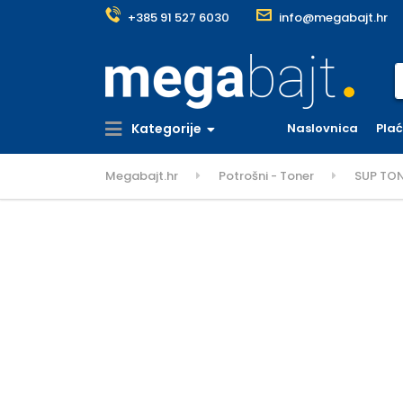
+385 91 527 6030
info@megabajt.hr
S
Kategorije
Naslovnica
Pla
Megabajt.hr
Potrošni - Toner
SUP TO