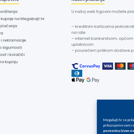
korištenja
U našoj web trgovini možete plati
a kupnje na Megabajt.hr
 plaćanja
– kreditnim karticama jednokratn
na rate
va
– internet bankarstvom, općom
 i reklamacije
uplatnicom
o sigurnosti
– pouzećem prilikom dostave 
ost i kolačići
za kupnju
Megabajt.hr se pri
prikazujemo vam re
poveznicu izvan ov