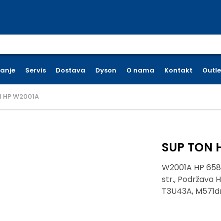
earch for:
ćanje
Servis
Dostava
Dyson
O nama
Kontakt
Outle
N HP W2001A
SUP TON 
W2001A HP 658A
str., Podržava 
T3U43A, M571d