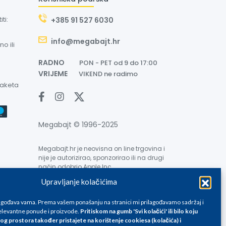
ti:
+385 91 527 6030
info@megabajt.hr
o ili
RADNO
PON - PET od 9 do 17:00
VRIJEME
VIKEND ne radimo
paketa
Megabajt © 1996-2025
Megabajt.hr je neovisna on line trgovina i
nije je autorizirao, sponzorirao ili na drugi
način odobrio Apple Inc.
Upravljanje kolačićima
lagođava vama. Prema vašem ponašanju na stranici mi prilagođavamo sadržaj i
levantne ponude i proizvode.
Pritiskom na gumb 'Svi kolačići' ili bilo koju
og prostora također pristajete na korištenje cookiesa (kolačića) i