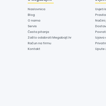
Naslovnica
Uvjeti 
Blog
Pravil
O nama
Načini
Servis
Dosta
Česta pitanja
Povrati
Zašto odabrati Megabajt.hr
Izjava 
Račun na firmu
Privatn
Kontakt
Upute 