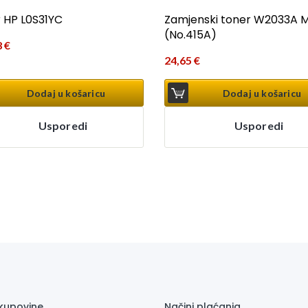
 HP L0S31YC
Zamjenski toner W2033A 
(No.415A)
8
€
24,65
€
Dodaj u košaricu
Dodaj u košaricu
Usporedi
Usporedi
 kupovine
Načini plaćanja