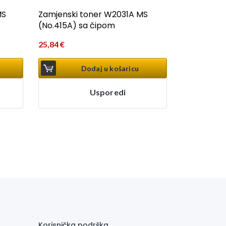
MS
Zamjenski toner W2031A MS
(No.415A) sa čipom
25,84
€
Dodaj u košaricu
Usporedi
Korisnička podrška