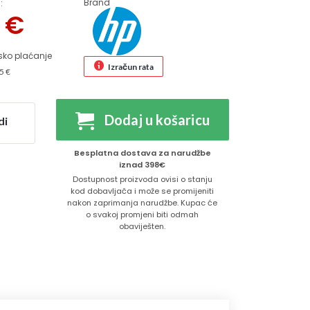
Brand
:
9
€
sko plaćanje
Izračun rata
5 €
Dodaj u košaricu
di
Besplatna dostava za narudžbe
iznad 398€
Dostupnost proizvoda ovisi o stanju
kod dobavljača i može se promijeniti
nakon zaprimanja narudžbe. Kupac će
o svakoj promjeni biti odmah
obaviješten.