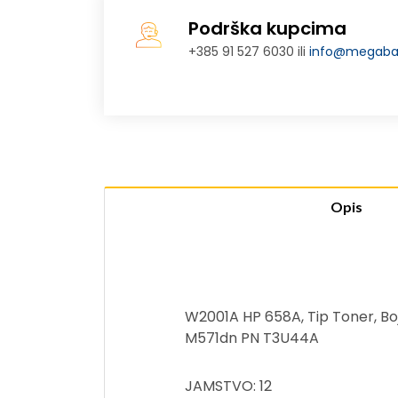
Podrška kupcima
+385 91 527 6030 ili
info@megabaj
Opis
W2001A HP 658A, Tip Toner, Bo
M571dn PN T3U44A
JAMSTVO: 12