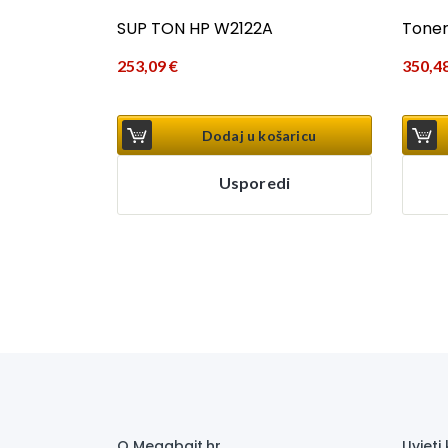
SUP TON HP W2122A
Toner
253,09
€
350,4
Dodaj u košaricu
Usporedi
O Megabajt.hr
Uvjeti