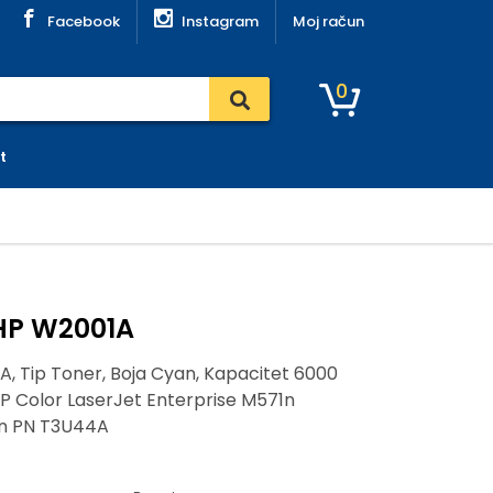
Facebook
Instagram
Moj račun
0
t
HP W2001A
, Tip Toner, Boja Cyan, Kapacitet 6000
HP Color LaserJet Enterprise M571n
n PN T3U44A