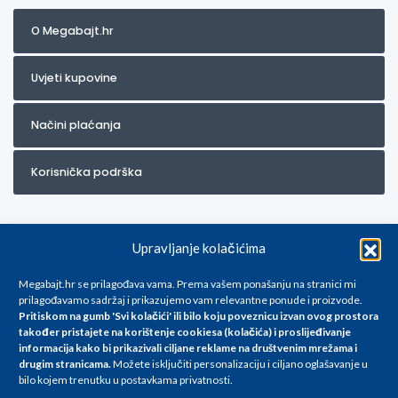
O Megabajt.hr
Uvjeti kupovine
Načini plaćanja
Korisnička podrška
Upravljanje kolačićima
Megabajt.hr se prilagođava vama. Prema vašem ponašanju na stranici mi
prilagođavamo sadržaj i prikazujemo vam relevantne ponude i proizvode.
Pritiskom na gumb 'Svi kolačići' ili bilo koju poveznicu izvan ovog prostora
Za artikle kojih trenutno nema u ponudi obratite nam se na
također pristajete na korištenje cookiesa (kolačića) i proslijeđivanje
info@megabajt.hr. Sve cijene su informativnog karaktera i podložne su
informacija kako bi prikazivali ciljane reklame na
društvenim mrežama i
promjenama, a
drugim stranicama
.
Možete isključiti personalizaciju i ciljano oglašavanje u
iskazane su za avansno plaćanje(gotovina) u Eurima i uključuju PDV. Sve
bilo kojem trenutku u postavkama privatnosti.
cijene su iskazane isključivo za kupovinu putem webshop-a i mogu