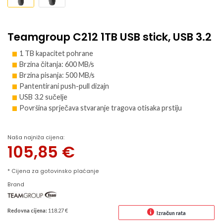
Teamgroup C212 1TB USB stick, USB 3.2
1 TB kapacitet pohrane
Brzina čitanja: 600 MB/s
Brzina pisanja: 500 MB/s
Pantentirani push-pull dizajn
USB 3.2 sučelje
Površina sprječava stvaranje tragova otisaka prstiju
Naša najniža cijena:
105,85
€
* Cijena za gotovinsko plaćanje
Brand
Redovna cijena:
118.27 €
Izračun rata