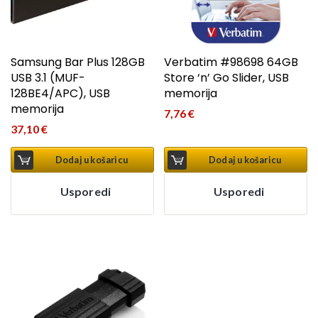
Samsung Bar Plus 128GB
Verbatim #98698 64GB
USB 3.1 (MUF-
Store ‘n’ Go Slider, USB
128BE4/APC), USB
memorija
memorija
7,76
€
37,10
€
Dodaj u košaricu
Dodaj u košaricu
Usporedi
Usporedi