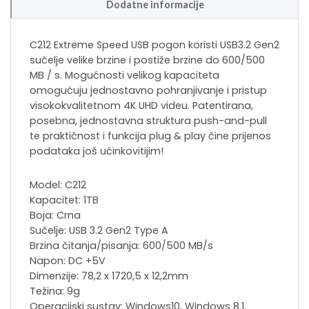
Dodatne informacije
C212 Extreme Speed ​​USB pogon koristi USB3.2 Gen2
sučelje velike brzine i postiže brzine do 600/500
MB / s. Mogućnosti velikog kapaciteta
omogućuju jednostavno pohranjivanje i pristup
visokokvalitetnom 4K UHD videu. Patentirana,
posebna, jednostavna struktura push-and-pull
te praktičnost i funkcija plug & play čine prijenos
podataka još učinkovitijim!
Model: C212
Kapacitet: 1TB
Boja: Crna
Sučelje: USB 3.2 Gen2 Type A
Brzina čitanja/pisanja: 600/500 MB/s
Napon: DC +5V
Dimenzije: 78,2 x 1720,5 x 12,2mm
Težina: 9g
Operacijski sustav: Windows10, Windows 8.1,