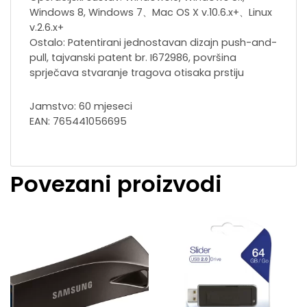
Windows 8, Windows 7、Mac OS X v.10.6.x+、Linux
v.2.6.x+
Ostalo: Patentirani jednostavan dizajn push-and-
pull, tajvanski patent br. I672986, površina
sprječava stvaranje tragova otisaka prstiju
Jamstvo: 60 mjeseci
EAN: 765441056695
Povezani proizvodi