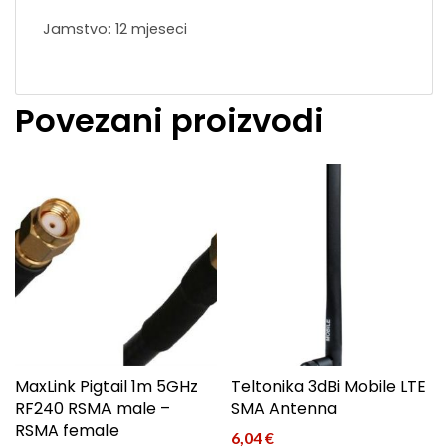
Jamstvo: 12 mjeseci
Povezani proizvodi
MaxLink Pigtail 1m 5GHz
Teltonika 3dBi Mobile LTE
RF240 RSMA male –
SMA Antenna
RSMA female
6,04
€