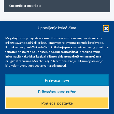
Korisnička podrška
Upravljanje kolačićima
Megabajt.hr se prilagođava vama. Prema vašem ponašanju na stranici mi
prilagođavamo sadržaj i prikazujemo vam relevantne ponude i proizvode.
Pritiskom na gumb 'Svi kolačići' ili bilo koju poveznicu izvan ovog prostora
Za artikle kojih trenutno nema u ponudi obratite nam se na
također pristajete na korištenje cookiesa (kolačića) i proslijeđivanje
info@megabajt.hr. Sve cijene su informativnog karaktera i podložne su
informacija kako bi prikazivali ciljane reklame na
društvenim mrežama i
promjenama, a
drugim stranicama
.
Možete isključiti personalizaciju i ciljano oglašavanje u
iskazane su za avansno plaćanje(gotovina) u Eurima i uključuju PDV. Sve
bilo kojem trenutku u postavkama privatnosti.
cijene su iskazane isključivo za kupovinu putem webshop-a i mogu
se razlikovati od cijena u našim poslovnicama. Trudimo se dati što bolji
i točniji opis i sliku. Unatoč tome, ne možemo garantirati da su svi
Prihvaćam sve
navedeni podaci
i slike u potpunosti točni. Ne odgovaramo za eventualne pogreške
Prihvaćam samo nužne
nastale u opisu proizvoda, greške prilikom štampanja te promjene
cijena.
Pogledaj postavke