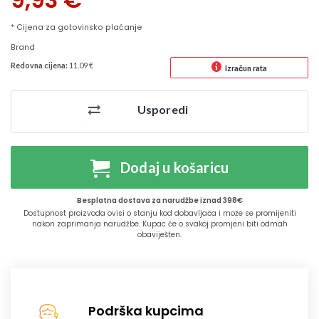
9,93
€
* Cijena za gotovinsko plaćanje
Brand
Redovna cijena:
11.09 €
Izračun rata
Usporedi
Dodaj u košaricu
Besplatna dostava za narudžbe iznad 398€
Dostupnost proizvoda ovisi o stanju kod dobavljača i može se promijeniti
nakon zaprimanja narudžbe. Kupac će o svakoj promjeni biti odmah
obaviješten.
Podrška kupcima