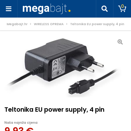
0
Megabajt.hr
WIRELESS OPREMA
Teltonika EU power supply, 4 pin
Teltonika EU power supply, 4 pin
Naša najniža cijena: