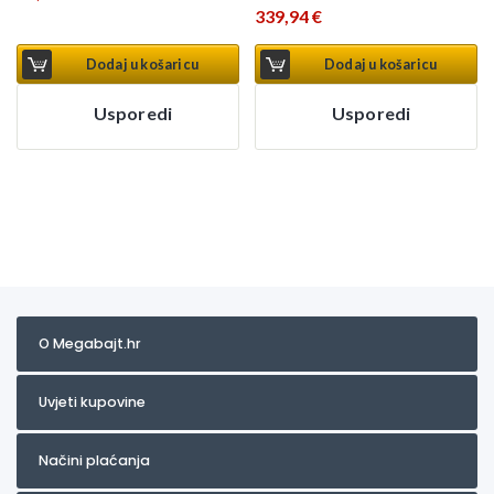
339,94
€
Dodaj u košaricu
Dodaj u košaricu
Usporedi
Usporedi
O Megabajt.hr
Uvjeti kupovine
Načini plaćanja