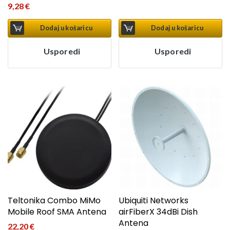
9,28
€
Dodaj u košaricu
Dodaj u košaricu
Usporedi
Usporedi
Teltonika Combo MiMo
Ubiquiti Networks
Mobile Roof SMA Antena
airFiberX 34dBi Dish
Antena
22,20
€