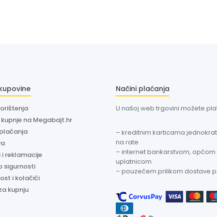
 kupovine
Načini plaćanja
korištenja
U našoj web trgovini možete plati
a kupnje na Megabajt.hr
 plaćanja
– kreditnim karticama jednokratn
na rate
va
– internet bankarstvom, općom
 i reklamacije
uplatnicom
o sigurnosti
– pouzećem prilikom dostave 
ost i kolačići
za kupnju