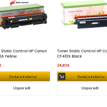
 Static Control HP Canon
Toner Static Control HP C
A Yellow
CF410X Black
€
24,83
€
Dodaj u košaricu
Dodaj u košaricu
Usporedi
Usporedi