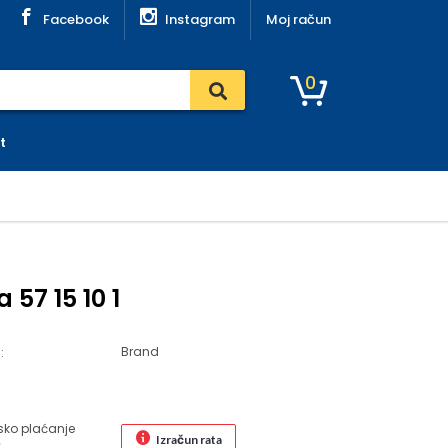
Facebook
Instagram
Moj račun
0
t
 57 15 10 1
Brand
:
sko plaćanje
Izračun rata
€