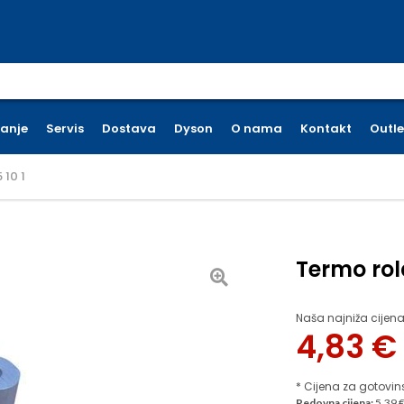
earch for:
ćanje
Servis
Dostava
Dyson
O nama
Kontakt
Outle
 10 1
Termo rola
Naša najniža cijena
4,83
€
* Cijena za gotovin
Redovna cijena:
5.39 