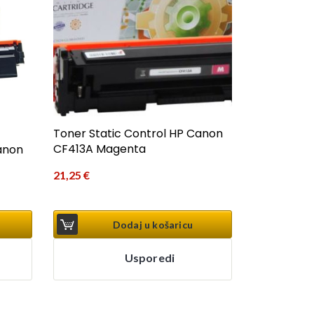
Toner Static Control HP Canon
CF413A Magenta
anon
21,25
€
Dodaj u košaricu
Usporedi