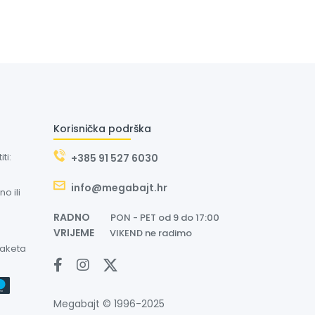
Korisnička podrška
ti:
+385 91 527 6030
info@megabajt.hr
o ili
RADNO
PON - PET od 9 do 17:00
VRIJEME
VIKEND ne radimo
paketa
Megabajt © 1996-2025