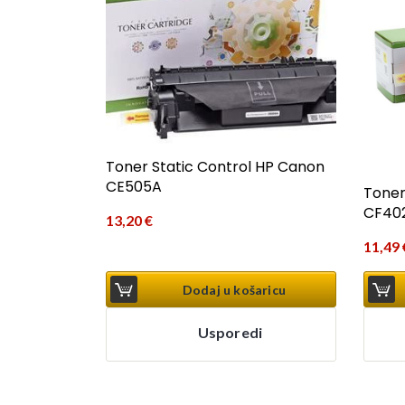
Toner Static Control HP Canon
CE505A
Toner
CF402
13,20
€
11,49
Dodaj u košaricu
Usporedi