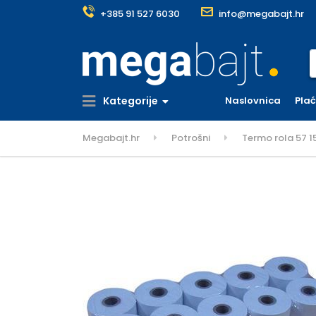
+385 91 527 6030
info@megabajt.hr
S
Kategorije
Naslovnica
Pla
Megabajt.hr
Potrošni
Termo rola 57 15