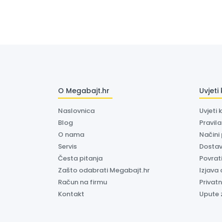
O Megabajt.hr
Uvjeti
Naslovnica
Uvjeti 
Blog
Pravil
O nama
Načini
Servis
Dosta
Česta pitanja
Povrati
Zašto odabrati Megabajt.hr
Izjava 
Račun na firmu
Privatn
Kontakt
Upute 