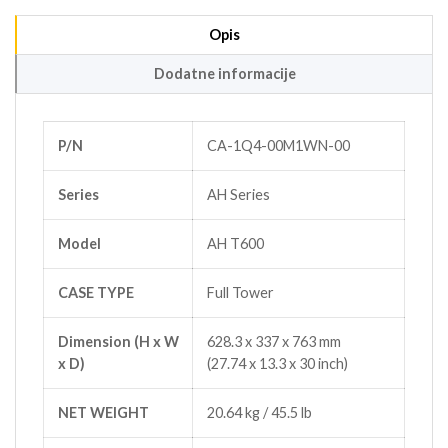
Opis
Dodatne informacije
P/N
CA-1Q4-00M1WN-00
Series
AH Series
Model
AH T600
CASE TYPE
Full Tower
Dimension (H x W
628.3 x 337 x 763 mm
x D)
(27.74 x 13.3 x 30 inch)
NET WEIGHT
20.64 kg / 45.5 lb