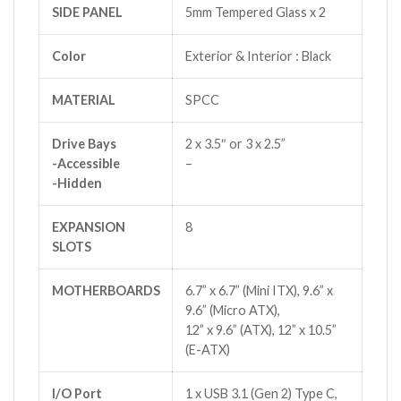
SIDE PANEL
5mm Tempered Glass x 2
Color
Exterior & Interior : Black
MATERIAL
SPCC
Drive Bays
2 x 3.5″ or 3 x 2.5”
-Accessible
–
-Hidden
EXPANSION
8
SLOTS
MOTHERBOARDS
6.7” x 6.7” (Mini ITX), 9.6” x
9.6” (Micro ATX),
12” x 9.6” (ATX), 12” x 10.5”
(E-ATX)
I/O Port
1 x USB 3.1 (Gen 2) Type C,