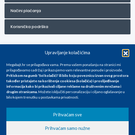
Načini plaćanja
Korisnička podrška
Upravljanje kolačićima
Megabajt.hr se prilagođava vama. Prema vašem ponašanju na stranici mi
prilagođavamo sadržaj i prikazujemo vam relevantne ponude i proizvode.
Pritiskom na gumb 'Svi kolačići' ili bilo koju poveznicu izvan ovog prostora
Za artikle kojih trenutno nema u ponudi obratite nam se na
također pristajete na korištenje cookiesa (kolačića) i proslijeđivanje
info@megabajt.hr. Sve cijene su informativnog karaktera i podložne su
informacija kako bi prikazivali ciljane reklame na
društvenim mrežama i
promjenama, a
drugim stranicama
.
Možete isključiti personalizaciju i ciljano oglašavanje u
iskazane su za avansno plaćanje(gotovina) u Eurima i uključuju PDV. Sve
bilo kojem trenutku u postavkama privatnosti.
cijene su iskazane isključivo za kupovinu putem webshop-a i mogu
se razlikovati od cijena u našim poslovnicama. Trudimo se dati što bolji
i točniji opis i sliku. Unatoč tome, ne možemo garantirati da su svi
Prihvaćam sve
navedeni podaci
i slike u potpunosti točni. Ne odgovaramo za eventualne pogreške
Prihvaćam samo nužne
nastale u opisu proizvoda, greške prilikom štampanja te promjene