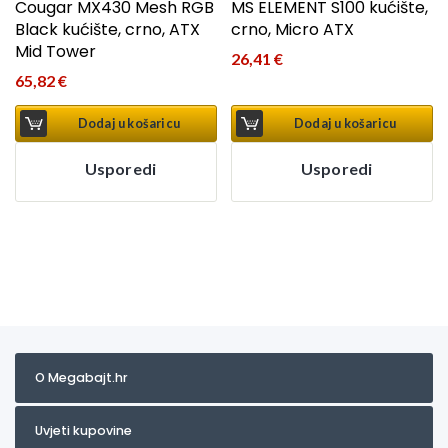
Cougar MX430 Mesh RGB
MS ELEMENT S100 kućište,
Black kućište, crno, ATX
crno, Micro ATX
Mid Tower
26,41
€
65,82
€
Dodaj u košaricu
Dodaj u košaricu
Usporedi
Usporedi
O Megabajt.hr
Uvjeti kupovine