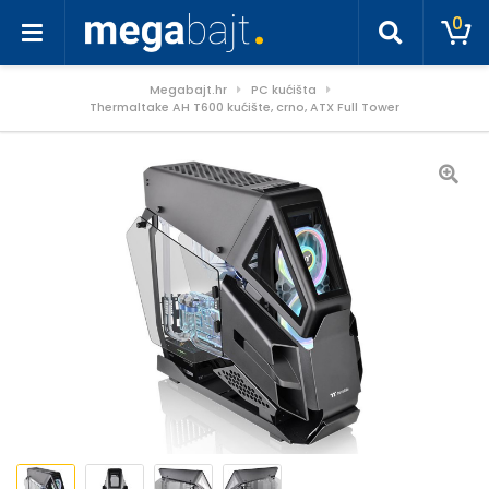
0
Megabajt.hr
PC kućišta
Thermaltake AH T600 kućište, crno, ATX Full Tower