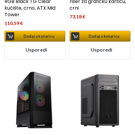
RGB Black TG Clear
riser za grafičku karticu,
kućište, crno, ATX Mid
crni
Tower
73,18
€
110,59
€
Dodaj u košaricu
Dodaj u košaricu
Usporedi
Usporedi