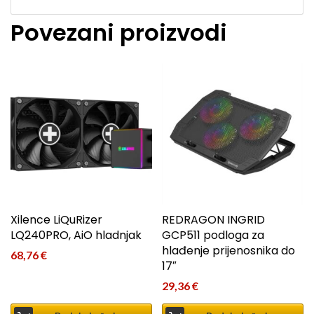
Povezani proizvodi
Xilence LiQuRizer
REDRAGON INGRID
LQ240PRO, AiO hladnjak
GCP511 podloga za
hlađenje prijenosnika do
68,76
€
17″
29,36
€