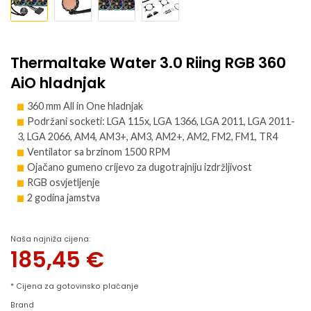
Thermaltake Water 3.0 Riing RGB 360
AiO hladnjak
360 mm All in One hladnjak
Podržani socketi: LGA 115x, LGA 1366, LGA 2011, LGA 2011-
3, LGA 2066, AM4, AM3+, AM3, AM2+, AM2, FM2, FM1, TR4
Ventilator sa brzinom 1500 RPM
Ojačano gumeno crijevo za dugotrajniju izdržljivost
RGB osvjetljenje
2 godina jamstva
Naša najniža cijena:
185,45
€
* Cijena za gotovinsko plaćanje
Brand