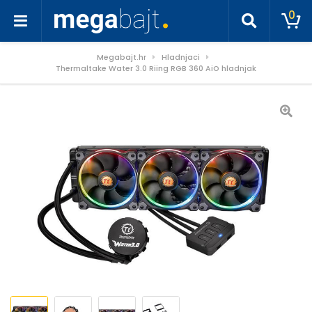
0
Megabajt.hr
Hladnjaci
Thermaltake Water 3.0 Riing RGB 360 AiO hladnjak