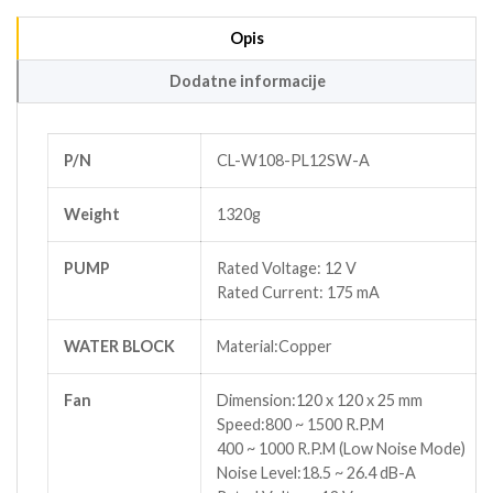
Opis
Dodatne informacije
P/N
CL-W108-PL12SW-A
Weight
1320g
PUMP
Rated Voltage: 12 V
Rated Current: 175 mA
WATER BLOCK
Material:Copper
Fan
Dimension:120 x 120 x 25 mm
Speed:800 ~ 1500 R.P.M
400 ~ 1000 R.P.M (Low Noise Mode)
Noise Level:18.5 ~ 26.4 dB-A