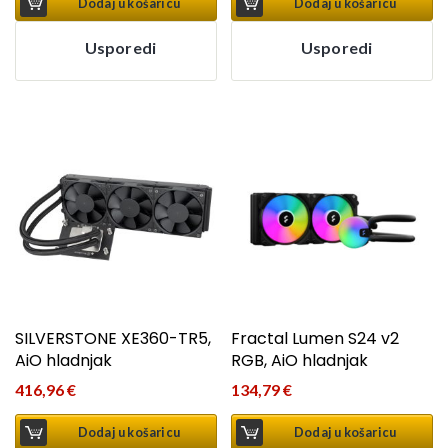
Dodaj u košaricu
Dodaj u košaricu
Usporedi
Usporedi
SILVERSTONE XE360-TR5,
Fractal Lumen S24 v2
AiO hladnjak
RGB, AiO hladnjak
416,96
€
134,79
€
Dodaj u košaricu
Dodaj u košaricu