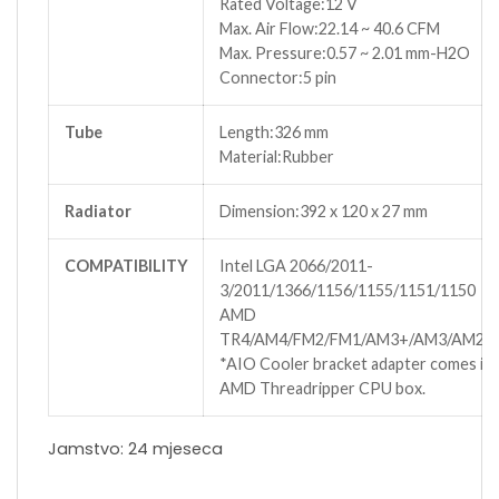
Rated Voltage:12 V
Max. Air Flow:22.14 ~ 40.6 CFM
Max. Pressure:0.57 ~ 2.01 mm-H2O
Connector:5 pin
Tube
Length:326 mm
Material:Rubber
Radiator
Dimension:392 x 120 x 27 mm
COMPATIBILITY
Intel LGA 2066/2011-
3/2011/1366/1156/1155/1151/1150
AMD
TR4/AM4/FM2/FM1/AM3+/AM3/AM2+
*AIO Cooler bracket adapter comes in 
AMD Threadripper CPU box.
Jamstvo: 24 mjeseca