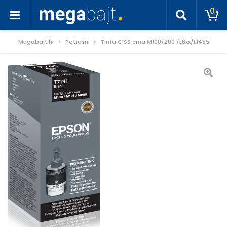
0
Megabajt.hr
Potrošni
Tinta CISS crna M100/200 /L6xx/L1455