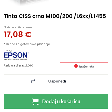
Tinta CISS crna M100/200 /L6xx/L1455
Naša najniža cijena:
17,08
€
* Cijena za gotovinsko plaćanje
Brand
Redovna cijena:
19.08 €
Izračun rata
Usporedi
Dodaj u košaricu