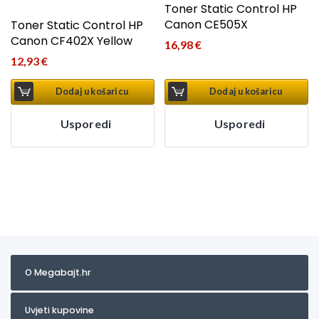
Toner Static Control HP
Canon CE505X
Toner Static Control HP
Canon CF402X Yellow
16,98
€
12,93
€
Dodaj u košaricu
Dodaj u košaricu
Usporedi
Usporedi
O Megabajt.hr
Uvjeti kupovine