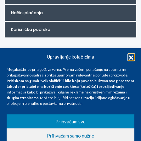
Načini plaćanja
Korisnička podrška
Upravljanje kolačićima
Megabajt.hr se prilagođava vama. Prema vašem ponašanju na stranici mi
prilagođavamo sadržaj i prikazujemo vam relevantne ponude i proizvode.
Pritiskom na gumb 'Svi kolačići' ili bilo koju poveznicu izvan ovog prostora
Za artikle kojih trenutno nema u ponudi obratite nam se na
također pristajete na korištenje cookiesa (kolačića) i proslijeđivanje
info@megabajt.hr. Sve cijene su informativnog karaktera i podložne su
informacija kako bi prikazivali ciljane reklame na
društvenim mrežama i
promjenama, a
drugim stranicama
.
Možete isključiti personalizaciju i ciljano oglašavanje u
iskazane su za avansno plaćanje(gotovina) u Eurima i uključuju PDV. Sve
bilo kojem trenutku u postavkama privatnosti.
cijene su iskazane isključivo za kupovinu putem webshop-a i mogu
se razlikovati od cijena u našim poslovnicama. Trudimo se dati što bolji
i točniji opis i sliku. Unatoč tome, ne možemo garantirati da su svi
Prihvaćam sve
navedeni podaci
i slike u potpunosti točni. Ne odgovaramo za eventualne pogreške
Prihvaćam samo nužne
nastale u opisu proizvoda, greške prilikom štampanja te promjene