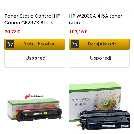
Toner Static Control HP
HP W2030A 415A toner,
Canon CF287X Black
crna
34,73
€
103,16
€
Dodaj u košaricu
Dodaj u košaricu
Usporedi
Usporedi