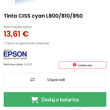
Tinta CISS cyan L800/810/850
Naša najniža cijena:
13,61
€
* Cijena za gotovinsko plaćanje
Brand
Redovna cijena:
15.21 €
Izračun rata
Usporedi
Dodaj u košaricu