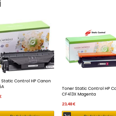
i
 Static Control HP Canon
5A
Toner Static Control HP C
CF413X Magenta
€
23,48
€