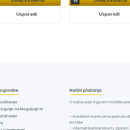
Dodaj u košaricu
Dodaj u košaricu
Usporedi
Usporedi
 kupovine
Načini plaćanja
korištenja
U našoj web trgovini možete plati
a kupnje na Megabajt.hr
 plaćanja
– kreditnim karticama jednokratn
na rate
va
– internet bankarstvom, općom
 i reklamacije