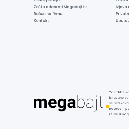
Zašto odabrati Megabajt.hr
Izjava 
Račun na firmu
Privatn
Kontakt
Upute 
Za artikle 
iskazane su
se razlikova
navedeni p
i slike u p