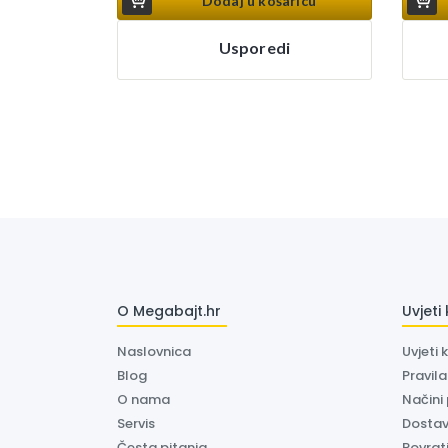
Dodaj u košaricu
Usporedi
O Megabajt.hr
Uvjeti
Naslovnica
Uvjeti 
Blog
Pravil
O nama
Načini
Servis
Dosta
Česta pitanja
Povrati