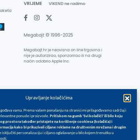
VRIJEME
VIKEND ne radimo
paketa
Megabajt © 1996-2025
Megabajt.hr je neovisna on line trgovina i
nije je autorizirao, sponzorirao ili na drugi
način odobrio Apple Inc.
Upravljanje kolačićima
e su informativnog karaktera i podložne su promjenama, a
ane isključivo za kupovinu putem webshop-a i mogu
lagođava vama. Prema vašem ponašanju na stranici mi prilagođavamo sadržaj i
liku. Unatoč tome, ne možemo garantirati da su svi
levantne ponude i proizvode.
Pritiskom na gumb 'Svi kolačići' ili bilo koju
og prostora također pristajete na korištenje cookiesa (kolačića) i
oda, greške prilikom štampanja te promjene cijena.
ormacija kako bi prikazivali ciljane reklame na
društvenim mrežama i drugim
isključiti personalizaciju i ciljano oglašavanje u bilo kojem trenutku u
osti.