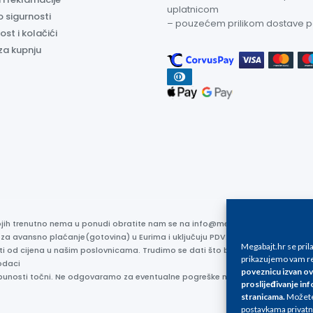
uplatnicom
o sigurnosti
– pouzećem prilikom dostave 
ost i kolačići
za kupnju
kojih trenutno nema u ponudi obratite nam se na info@megabajt.hr. Sve cijen
 za avansno plaćanje(gotovina) u Eurima i uključuju PDV. Sve cijene su iskaz
Megabajt.hr se pri
ti od cijena u našim poslovnicama. Trudimo se dati što bolji i točniji opis i s
prikazujemo vam re
odaci
poveznicu izvan ov
otpunosti točni. Ne odgovaramo za eventualne pogreške nastale u opisu proizv
proslijeđivanje inf
stranicama
.
Možete 
postavkama privatn