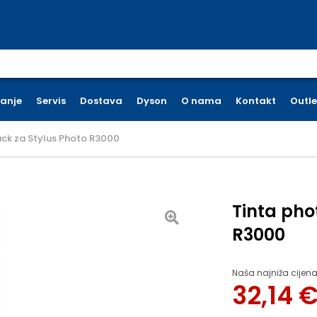
earch for:
ćanje
Servis
Dostava
Dyson
O nama
Kontakt
Outle
ack za Stylus Photo R3000
Tinta pho
R3000
Naša najniža cijena
32,14