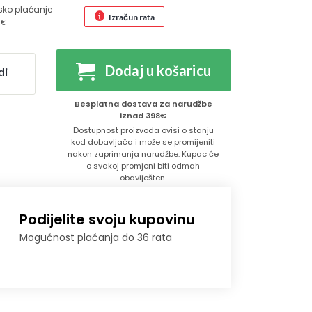
sko plaćanje
Izračun rata
 €
Dodaj u košaricu
di
Besplatna dostava za narudžbe
iznad 398€
Dostupnost proizvoda ovisi o stanju
kod dobavljača i može se promijeniti
nakon zaprimanja narudžbe. Kupac će
o svakoj promjeni biti odmah
obaviješten.
Podijelite svoju kupovinu
Mogućnost plaćanja do 36 rata