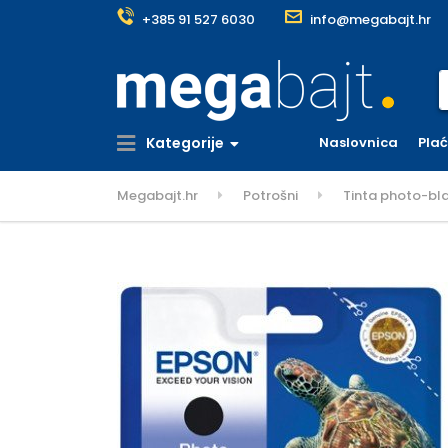
+385 91 527 6030
info@megabajt.hr
S
Kategorije
Naslovnica
Pla
Megabajt.hr
Potrošni
Tinta photo-bl