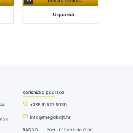
Dodaj u košaricu
Usporedi
Korisnička podrška
ti:
+385 91 527 6030
info@megabajt.hr
o ili
RADNO
PON - PET od 9 do 17:00