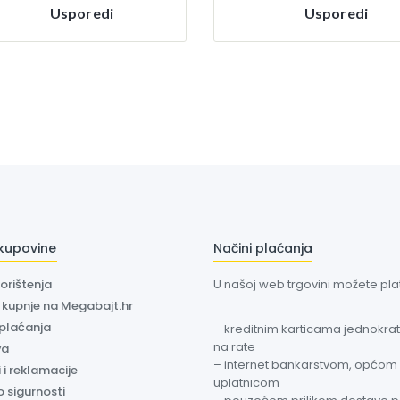
Usporedi
Usporedi
 kupovine
Načini plaćanja
korištenja
U našoj web trgovini možete plati
a kupnje na Megabajt.hr
 plaćanja
– kreditnim karticama jednokratn
na rate
va
– internet bankarstvom, općom
 i reklamacije
uplatnicom
o sigurnosti