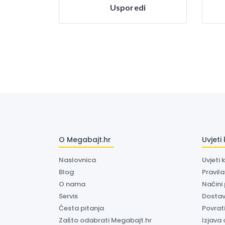
Usporedi
O Megabajt.hr
Uvjeti
Naslovnica
Uvjeti 
Blog
Pravil
O nama
Načini
Servis
Dosta
Česta pitanja
Povrati
Zašto odabrati Megabajt.hr
Izjava 