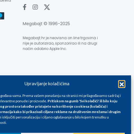
paketa
Megabajt © 1996-2025
Megabajt.hr je neovisna on line trgovina i
nije je autorizirao, sponzorirao ili na drugi
način odobrio Apple Inc.
Upravljanje kolačićima
e su informativnog karaktera i podložne su promjenama, a
ane isključivo za kupovinu putem webshop-a i mogu
lagođava vama. Prema vašem ponašanju na stranici mi prilagođavamo sadržaj i
liku. Unatoč tome, ne možemo garantirati da su svi
levantne ponude i proizvode.
Pritiskom na gumb 'Svi kolačići' ili bilo koju
og prostora također pristajete na korištenje cookiesa (kolačića) i
oda, greške prilikom štampanja te promjene cijena.
ormacija kako bi prikazivali ciljane reklame na
društvenim mrežama i drugim
isključiti personalizaciju i ciljano oglašavanje u bilo kojem trenutku u
osti.