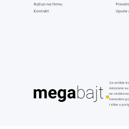
Račun na firmu
Privatn
Kontakt
Upute 
Za artikle 
iskazane su
se razlikova
navedeni p
i slike u p