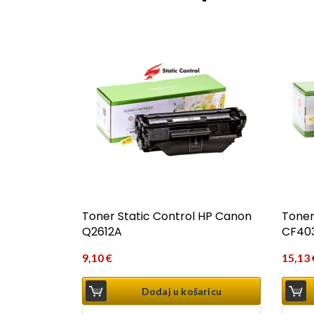
Toner Static Control HP Canon
Toner
Q2612A
CF40
9,10
€
15,13
Dodaj u košaricu