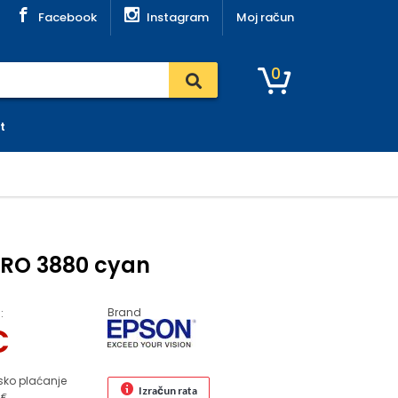
Facebook
Instagram
Moj račun
0
t
 PRO 3880 cyan
Brand
:
€
sko plaćanje
Izračun rata
 €