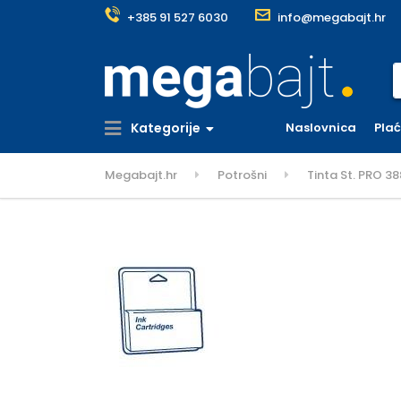
+385 91 527 6030
info@megabajt.hr
S
Kategorije
Naslovnica
Pla
Megabajt.hr
Potrošni
Tinta St. PRO 3