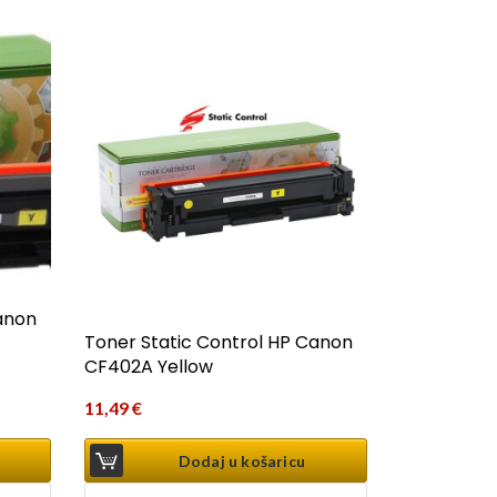
anon
Toner Static Control HP Canon
CF402A Yellow
11,49
€
Dodaj u košaricu