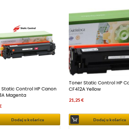
Toner Static Control HP C
 Static Control HP Canon
CF412A Yellow
3A Magenta
21,25
€
€
Dodaj u košaricu
Dodaj u košaricu