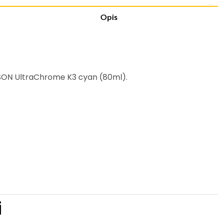
Opis
PSON UltraChrome K3 cyan (80ml).
i