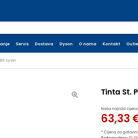
earch for:
ćanje
Servis
Dostava
Dyson
O nama
Kontakt
Outle
880 cyan
Tinta St.
Naša najniža cijena
63,33
* Cijena za gotovin
Redovna cijena:
70.75