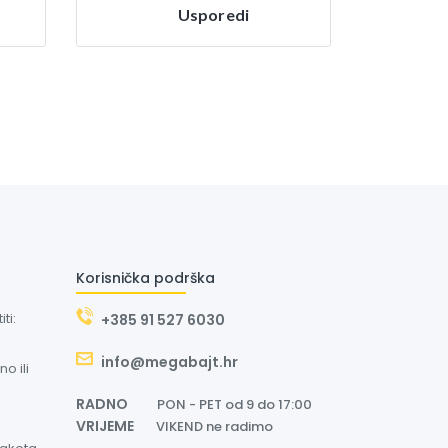
Usporedi
Korisnička podrška
ti:
+385 91 527 6030
info@megabajt.hr
o ili
RADNO
PON - PET od 9 do 17:00
VRIJEME
VIKEND ne radimo