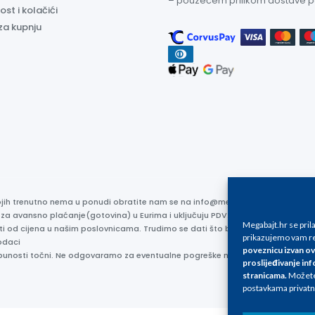
– pouzećem prilikom dostave 
ost i kolačići
za kupnju
kojih trenutno nema u ponudi obratite nam se na info@megabajt.hr. Sve cijen
 za avansno plaćanje(gotovina) u Eurima i uključuju PDV. Sve cijene su iskaz
Megabajt.hr se pri
ti od cijena u našim poslovnicama. Trudimo se dati što bolji i točniji opis i s
prikazujemo vam re
odaci
poveznicu izvan ov
otpunosti točni. Ne odgovaramo za eventualne pogreške nastale u opisu proizv
proslijeđivanje inf
stranicama
.
Možete 
postavkama privatn