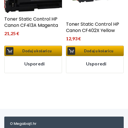
Toner Static Control HP
Toner Static Control HP
Canon CF413A Magenta
Canon CF402X Yellow
21,25
€
12,93
€
Dodaj u košaricu
Dodaj u košaricu
Usporedi
Usporedi
O Megabajt.hr