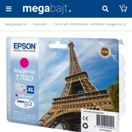
0
Megabajt.hr
Potrošni
Tinta WP-4015DN,WP-4025DW magenta, XL