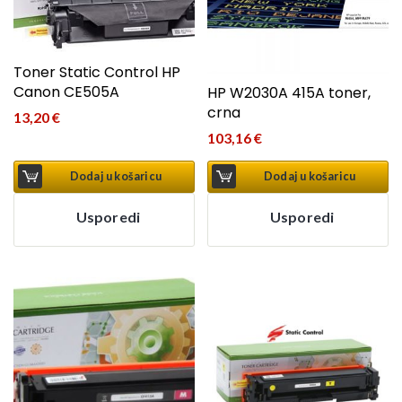
Toner Static Control HP
Canon CE505A
HP W2030A 415A toner,
crna
13,20
€
103,16
€
Dodaj u košaricu
Dodaj u košaricu
Usporedi
Usporedi