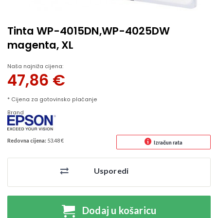
Tinta WP-4015DN,WP-4025DW
magenta, XL
Naša najniža cijena:
47,86
€
* Cijena za gotovinsko plaćanje
Brand
Redovna cijena:
53.48 €
Izračun rata
Usporedi
Dodaj u košaricu