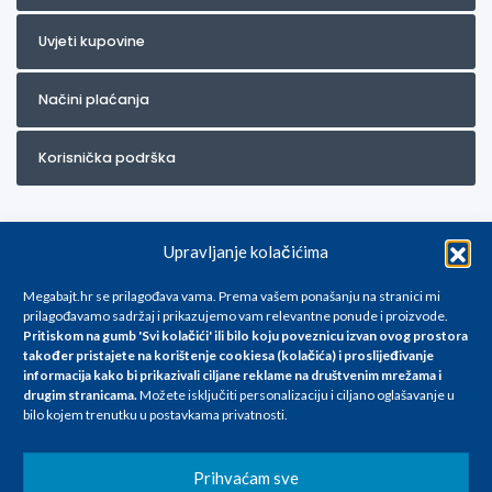
Uvjeti kupovine
Načini plaćanja
Korisnička podrška
Upravljanje kolačićima
Megabajt.hr se prilagođava vama. Prema vašem ponašanju na stranici mi
prilagođavamo sadržaj i prikazujemo vam relevantne ponude i proizvode.
Pritiskom na gumb 'Svi kolačići' ili bilo koju poveznicu izvan ovog prostora
Za artikle kojih trenutno nema u ponudi obratite nam se na
također pristajete na korištenje cookiesa (kolačića) i proslijeđivanje
info@megabajt.hr. Sve cijene su informativnog karaktera i podložne su
informacija kako bi prikazivali ciljane reklame na
društvenim mrežama i
promjenama, a
drugim stranicama
.
Možete isključiti personalizaciju i ciljano oglašavanje u
iskazane su za avansno plaćanje(gotovina) u Eurima i uključuju PDV. Sve
bilo kojem trenutku u postavkama privatnosti.
cijene su iskazane isključivo za kupovinu putem webshop-a i mogu
se razlikovati od cijena u našim poslovnicama. Trudimo se dati što bolji
i točniji opis i sliku. Unatoč tome, ne možemo garantirati da su svi
Prihvaćam sve
navedeni podaci