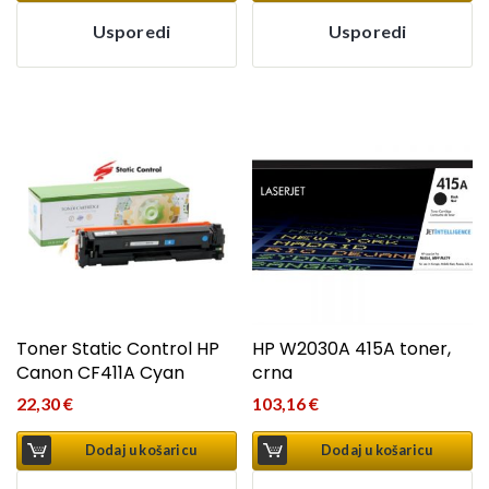
Usporedi
Usporedi
Toner Static Control HP
HP W2030A 415A toner,
Canon CF411A Cyan
crna
22,30
€
103,16
€
Dodaj u košaricu
Dodaj u košaricu