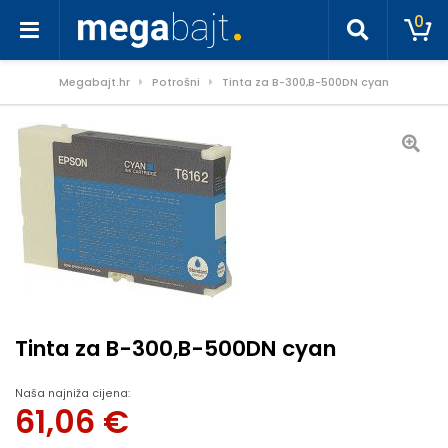
0
Megabajt.hr
Potrošni
Tinta za B-300,B-500DN cyan
Tinta za B-300,B-500DN cyan
Naša najniža cijena:
61,06
€