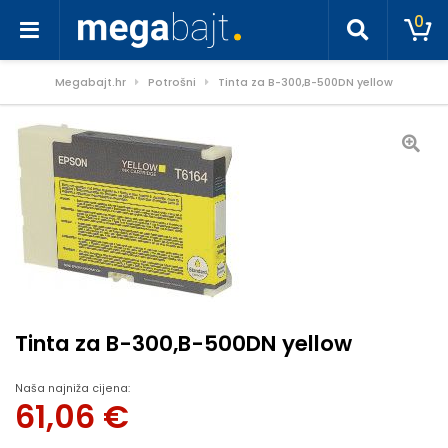
0
Megabajt.hr
Potrošni
Tinta za B-300,B-500DN yellow
Tinta za B-300,B-500DN yellow
Naša najniža cijena:
61,06
€