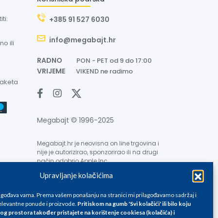
ti:
+385 91 527 6030
info@megabajt.hr
o ili
RADNO
PON - PET od 9 do 17:00
VRIJEME
VIKEND ne radimo
paketa
Megabajt © 1996-2025
Megabajt.hr je neovisna on line trgovina i
nije je autorizirao, sponzorirao ili na drugi
način odobrio Apple Inc.
Upravljanje kolačićima
lagođava vama. Prema vašem ponašanju na stranici mi prilagođavamo sadržaj i
levantne ponude i proizvode.
Pritiskom na gumb 'Svi kolačići' ili bilo koju
og prostora također pristajete na korištenje cookiesa (kolačića) i