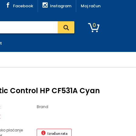
Facebook
Instagram
Moj račun
0
t
tic Control HP CF531A Cyan
Brand
:
€
sko plaćanje
Izračun rata
 €