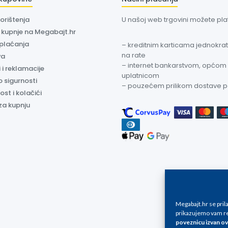
korištenja
U našoj web trgovini možete plati
a kupnje na Megabajt.hr
 plaćanja
– kreditnim karticama jednokratn
na rate
va
– internet bankarstvom, općom
 i reklamacije
uplatnicom
o sigurnosti
– pouzećem prilikom dostave 
ost i kolačići
za kupnju
Megabajt.hr se pri
prikazujemo vam re
poveznicu izvan ov