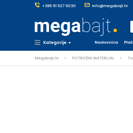
+385 91 527 6030
info@megabajt.hr
S
Kategorije
Naslovnica
Pla
Megabajt.hr
POTROŠNI MATERIJAL
To