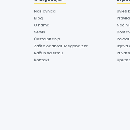
Naslovnica
Uvjeti 
Blog
Pravil
O nama
Načini
Servis
Dosta
Česta pitanja
Povrati
Zašto odabrati Megabajt.hr
Izjava 
Račun na firmu
Privatn
Kontakt
Upute 