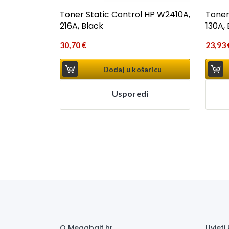
Toner Static Control HP W2410A,
Toner
216A, Black
130A,
30,70
€
23,93
Dodaj u košaricu
Usporedi
O Megabajt.hr
Uvjeti