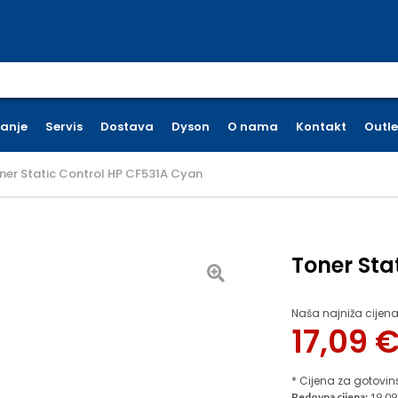
earch for:
ćanje
Servis
Dostava
Dyson
O nama
Kontakt
Outle
ner Static Control HP CF531A Cyan
Toner Sta
Naša najniža cijena
17,09
* Cijena za gotovin
Redovna cijena:
19.09