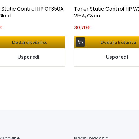
 Static Control HP CF350A,
Toner Static Control HP W
 Black
216A, Cyan
€
30,70
€
Dodaj u košaricu
Dodaj u košaricu
Usporedi
Usporedi
 kupovine
Načini plaćanja