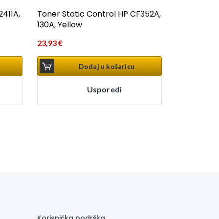
2411A,
Toner Static Control HP CF352A,
130A, Yellow
23,93
€
Dodaj u košaricu
Usporedi
Korisnička podrška