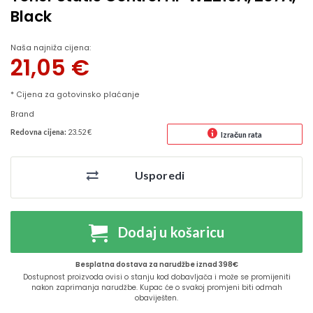
Black
Naša najniža cijena:
21,05
€
* Cijena za gotovinsko plaćanje
Brand
Redovna cijena:
23.52 €
Izračun rata
Usporedi
Dodaj u košaricu
Besplatna dostava za narudžbe iznad 398€
Dostupnost proizvoda ovisi o stanju kod dobavljača i može se promijeniti
nakon zaprimanja narudžbe. Kupac će o svakoj promjeni biti odmah
obaviješten.