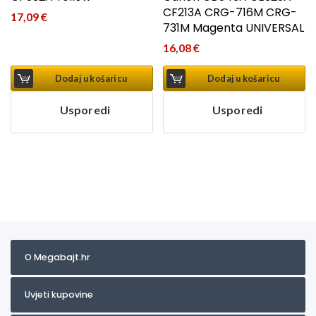
CF213A CRG-716M CRG-
17,09
€
731M Magenta UNIVERSAL
16,08
€
Dodaj u košaricu
Dodaj u košaricu
Usporedi
Usporedi
O Megabajt.hr
Uvjeti kupovine