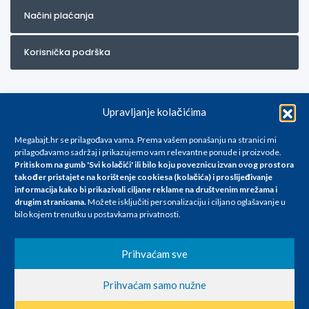
Načini plaćanja
Korisnička podrška
Upravljanje kolačićima
Megabajt.hr se prilagođava vama. Prema vašem ponašanju na stranici mi
prilagođavamo sadržaj i prikazujemo vam relevantne ponude i proizvode.
Pritiskom na gumb 'Svi kolačići' ili bilo koju poveznicu izvan ovog prostora
Za artikle kojih trenutno nema u ponudi obratite nam se na
također pristajete na korištenje cookiesa (kolačića) i proslijeđivanje
info@megabajt.hr. Sve cijene su informativnog karaktera i podložne su
informacija kako bi prikazivali ciljane reklame na
društvenim mrežama i
promjenama, a
drugim stranicama
.
Možete isključiti personalizaciju i ciljano oglašavanje u
iskazane su za avansno plaćanje(gotovina) u Eurima i uključuju PDV. Sve
bilo kojem trenutku u postavkama privatnosti.
cijene su iskazane isključivo za kupovinu putem webshop-a i mogu
se razlikovati od cijena u našim poslovnicama. Trudimo se dati što bolji
i točniji opis i sliku. Unatoč tome, ne možemo garantirati da su svi
Prihvaćam sve
navedeni podaci
i slike u potpunosti točni. Ne odgovaramo za eventualne pogreške
Prihvaćam samo nužne
nastale u opisu proizvoda, greške prilikom štampanja te promjene
cijena.