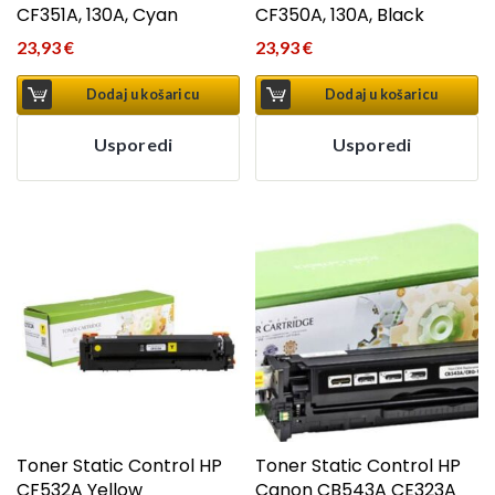
CF351A, 130A, Cyan
CF350A, 130A, Black
23,93
€
23,93
€
Dodaj u košaricu
Dodaj u košaricu
Usporedi
Usporedi
Toner Static Control HP
Toner Static Control HP
CF532A Yellow
Canon CB543A CE323A