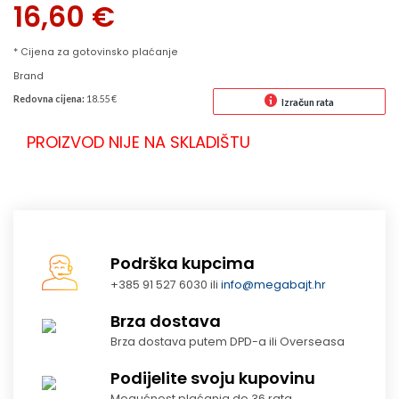
16,60
€
* Cijena za gotovinsko plaćanje
Brand
Redovna cijena:
18.55 €
Izračun rata
PROIZVOD NIJE NA SKLADIŠTU
Podrška kupcima
+385 91 527 6030 ili
info@megabajt.hr
Brza dostava
Brza dostava putem DPD-a ili Overseasa
Podijelite svoju kupovinu
Mogućnost plaćanja do 36 rata