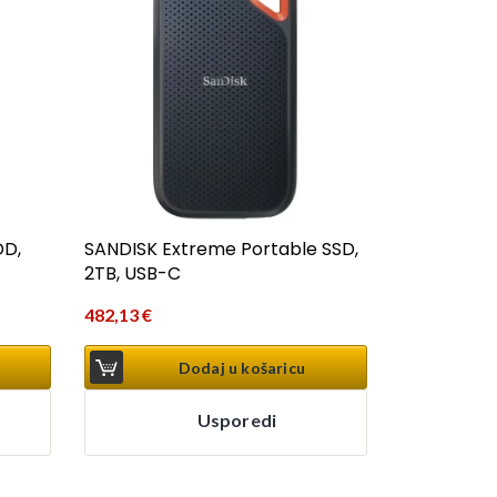
DD,
SANDISK Extreme Portable SSD,
2TB, USB-C
482,13
€
Dodaj u košaricu
Usporedi