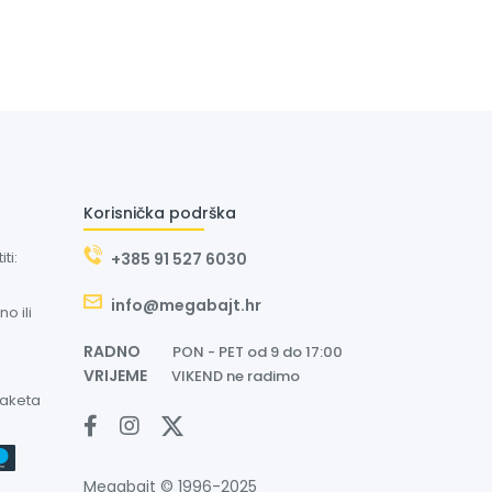
Korisnička podrška
ti:
+385 91 527 6030
info@megabajt.hr
o ili
RADNO
PON - PET od 9 do 17:00
VRIJEME
VIKEND ne radimo
paketa
Megabajt © 1996-2025