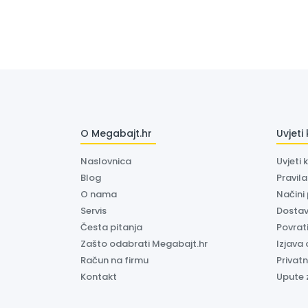
O Megabajt.hr
Uvjeti
Naslovnica
Uvjeti 
Blog
Pravil
O nama
Načini
Servis
Dosta
Česta pitanja
Povrati
Zašto odabrati Megabajt.hr
Izjava 
Račun na firmu
Privatn
Kontakt
Upute 