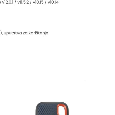
0.1 / v11.5.2 / v10.15 / v10.14,
), uputstva za korištenje