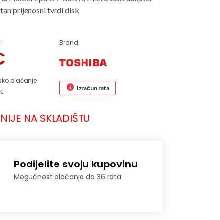
tan prijenosni tvrdi disk
Brand
:
€
sko plaćanje
Izračun rata
 €
NIJE NA SKLADIŠTU
Podijelite svoju kupovinu
Mogućnost plaćanja do 36 rata