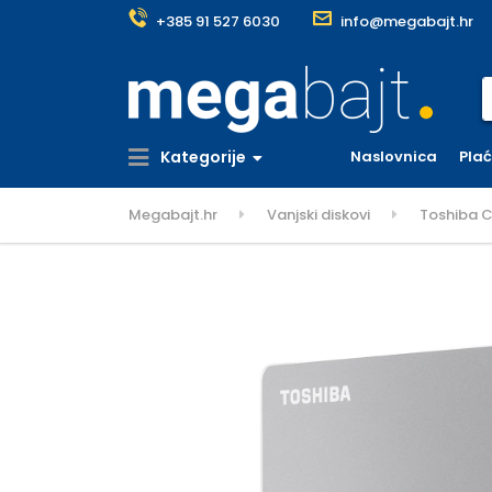
+385 91 527 6030
info@megabajt.hr
S
Kategorije
Naslovnica
Pla
Megabajt.hr
Vanjski diskovi
Toshiba Ca