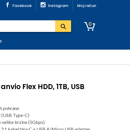
Facebook
Instagram
Moj račun
0
t
anvio Flex HDD, 1TB, USB
et pohrane
2 (USB Type-C)
velike brzine (5Gbps)
 3.1 kabel tipa C + USB A/Micro USB adapter