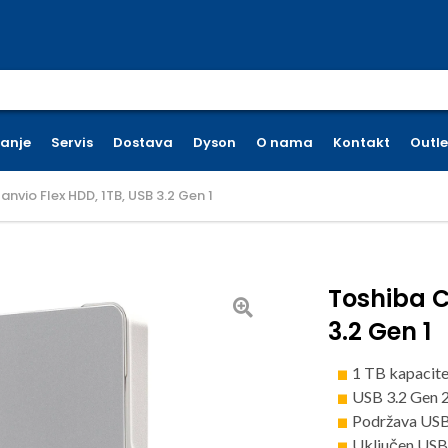
earch for:
ćanje
Servis
Dostava
Dyson
O nama
Kontakt
Outle
nvio Flex HDD, 1TB, USB 3.2 Gen 1
Toshiba C
3.2 Gen 1
1 TB kapacit
USB 3.2 Gen 
Podržava USB 
Uključen USB