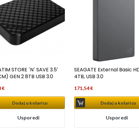
TIM STORE ´N´ SAVE 3.5′
SEAGATE External Basic H
CM) GEN 2 8TB USB 3.0
4TB, USB 3.0
8
€
171,54
€
Dodaj u košaricu
Dodaj u košaricu
Usporedi
Usporedi