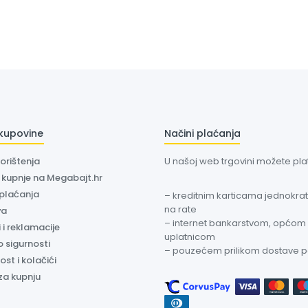
 kupovine
Načini plaćanja
korištenja
U našoj web trgovini možete plati
a kupnje na Megabajt.hr
 plaćanja
– kreditnim karticama jednokratn
na rate
va
– internet bankarstvom, općom
 i reklamacije
uplatnicom
o sigurnosti
– pouzećem prilikom dostave 
ost i kolačići
za kupnju