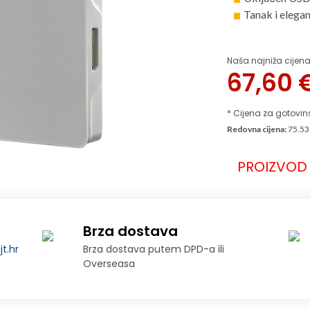
Tanak i elegan
Naša najniža cijena
67,60
* Cijena za gotovin
Redovna cijena:
75.53
PROIZVOD 
Brza dostava
t.hr
Brza dostava putem DPD-a ili
Overseasa