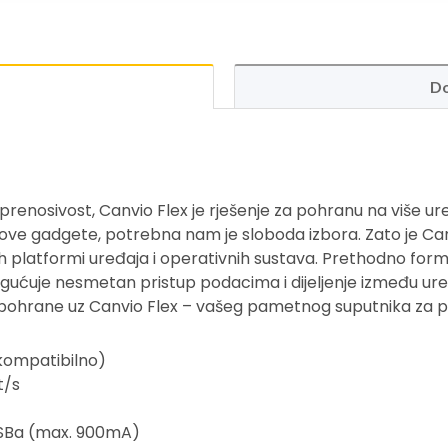
Do
prenosivost, Canvio Flex je rješenje za pohranu na više ur
 nove gadgete, potrebna nam je sloboda izbora. Zato je Can
h platformi uređaja i operativnih sustava. Prethodno for
ćuje nesmetan pristup podacima i dijeljenje između uređaj
be pohrane uz Canvio Flex – vašeg pametnog suputnika za 
 kompatibilno)
t/s
USBa (max. 900mA)