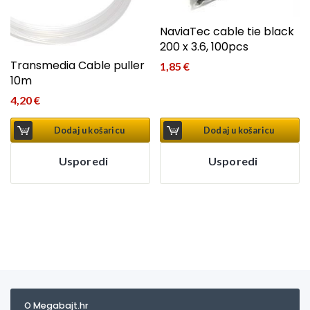
NaviaTec cable tie black
200 x 3.6, 100pcs
Transmedia Cable puller
1,85
€
10m
4,20
€
Dodaj u košaricu
Dodaj u košaricu
Usporedi
Usporedi
O Megabajt.hr