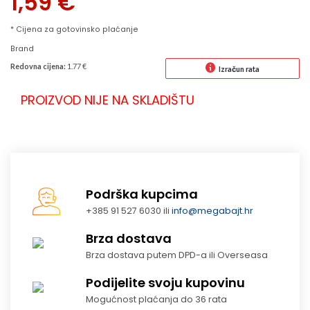
1,59
€
* Cijena za gotovinsko plaćanje
Brand
Redovna cijena:
1.77 €
Izračun rata
PROIZVOD NIJE NA SKLADIŠTU
Podrška kupcima
+385 91 527 6030 ili
info@megabajt.hr
Brza dostava
Brza dostava putem DPD-a ili Overseasa
Podijelite svoju kupovinu
Mogućnost plaćanja do 36 rata