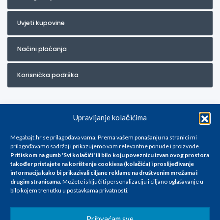
Uvjeti kupovine
Načini plaćanja
Korisnička podrška
Upravljanje kolačićima
Megabajt.hr se prilagođava vama. Prema vašem ponašanju na stranici mi
prilagođavamo sadržaj i prikazujemo vam relevantne ponude i proizvode.
Pritiskom na gumb 'Svi kolačići' ili bilo koju poveznicu izvan ovog prostora
Za artikle kojih trenutno nema u ponudi obratite nam se na
također pristajete na korištenje cookiesa (kolačića) i proslijeđivanje
info@megabajt.hr. Sve cijene su informativnog karaktera i podložne su
informacija kako bi prikazivali ciljane reklame na
društvenim mrežama i
promjenama, a
drugim stranicama
.
Možete isključiti personalizaciju i ciljano oglašavanje u
iskazane su za avansno plaćanje(gotovina) u Eurima i uključuju PDV. Sve
bilo kojem trenutku u postavkama privatnosti.
cijene su iskazane isključivo za kupovinu putem webshop-a i mogu
se razlikovati od cijena u našim poslovnicama. Trudimo se dati što bolji
i točniji opis i sliku. Unatoč tome, ne možemo garantirati da su svi
Prihvaćam sve