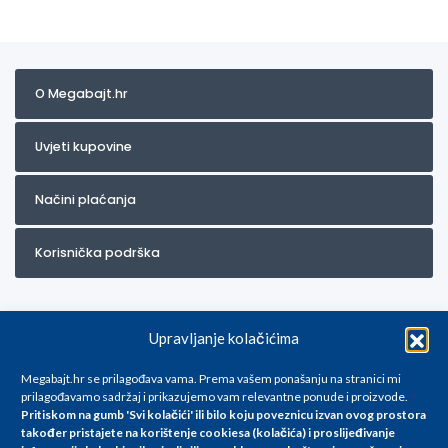
O Megabajt.hr
Uvjeti kupovine
Načini plaćanja
Korisnička podrška
Upravljanje kolačićima
Megabajt.hr se prilagođava vama. Prema vašem ponašanju na stranici mi
prilagođavamo sadržaj i prikazujemo vam relevantne ponude i proizvode.
Pritiskom na gumb 'Svi kolačići' ili bilo koju poveznicu izvan ovog prostora
Za artikle kojih trenutno nema u ponudi obratite nam se na
također pristajete na korištenje cookiesa (kolačića) i proslijeđivanje
info@megabajt.hr. Sve cijene su informativnog karaktera i podložne su