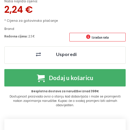
Naša najniža cijena:
2,24
€
* Cijena za gotovinsko plaćanje
Brand
Redovna cijena:
2.5 €
Izračun rata
Usporedi
Dodaj u košaricu
Besplatna dostava za narudžbe iznad 398€
Dostupnost proizvoda ovisi o stanju kod dobavljača i može se promijeniti
nakon zaprimanja narudžbe. Kupac će o svakoj promjeni biti odmah
obaviješten.