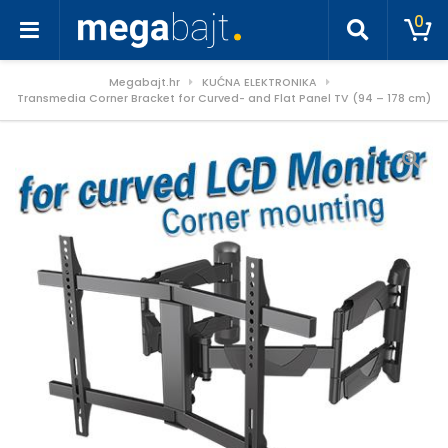
0
Megabajt.hr
KUĆNA ELEKTRONIKA
Transmedia Corner Bracket for Curved- and Flat Panel TV (94 – 178 cm)