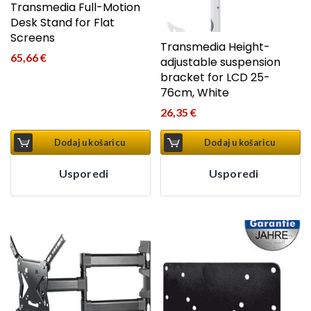
Transmedia Full-Motion
Desk Stand for Flat
Screens
Transmedia Height-
65,66
€
adjustable suspension
bracket for LCD 25-
76cm, White
26,35
€
Dodaj u košaricu
Dodaj u košaricu
Usporedi
Usporedi