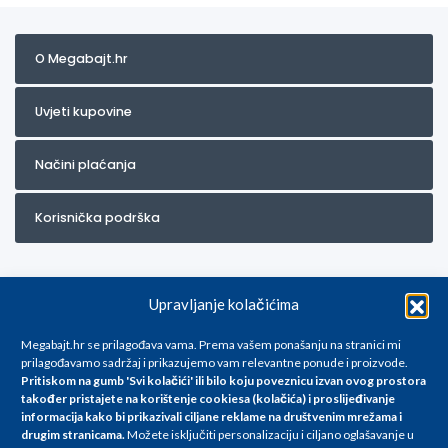
O Megabajt.hr
Uvjeti kupovine
Načini plaćanja
Korisnička podrška
Upravljanje kolačićima
Megabajt.hr se prilagođava vama. Prema vašem ponašanju na stranici mi
prilagođavamo sadržaj i prikazujemo vam relevantne ponude i proizvode.
Pritiskom na gumb 'Svi kolačići' ili bilo koju poveznicu izvan ovog prostora
Za artikle kojih trenutno nema u ponudi obratite nam se na
također pristajete na korištenje cookiesa (kolačića) i proslijeđivanje
info@megabajt.hr. Sve cijene su informativnog karaktera i podložne su
informacija kako bi prikazivali ciljane reklame na
društvenim mrežama i
promjenama, a
drugim stranicama
.
Možete isključiti personalizaciju i ciljano oglašavanje u
iskazane su za avansno plaćanje(gotovina) u Eurima i uključuju PDV. Sve