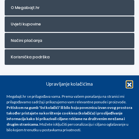
O Megabajt.hr
Uvjeti kupovine
Načini plaćanja
Korisnička podrška
Upravljanje kolačićima
Megabajt.hr se prilagođava vama. Prema vašem ponašanju na stranici mi
prilagođavamo sadržaj i prikazujemo vam relevantne ponude i proizvode.
Pritiskom na gumb 'Svi kolačići' ili bilo koju poveznicu izvan ovog prostora
Za artikle kojih trenutno nema u ponudi obratite nam se na
također pristajete na korištenje cookiesa (kolačića) i proslijeđivanje
info@megabajt.hr. Sve cijene su informativnog karaktera i podložne su
informacija kako bi prikazivali ciljane reklame na
društvenim mrežama i
promjenama, a
drugim stranicama
.
Možete isključiti personalizaciju i ciljano oglašavanje u
iskazane su za avansno plaćanje(gotovina) u Eurima i uključuju PDV. Sve
bilo kojem trenutku u postavkama privatnosti.
cijene su iskazane isključivo za kupovinu putem webshop-a i mogu