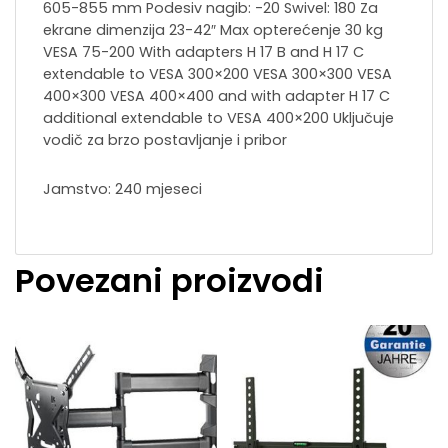
605-855 mm Podesiv nagib: -20 Swivel: 180 Za
ekrane dimenzija 23-42″ Max opterećenje 30 kg
VESA 75-200 With adapters H 17 B and H 17 C
extendable to VESA 300×200 VESA 300×300 VESA
400×300 VESA 400×400 and with adapter H 17 C
additional extendable to VESA 400×200 Uključuje
vodič za brzo postavljanje i pribor
Jamstvo: 240 mjeseci
Povezani proizvodi