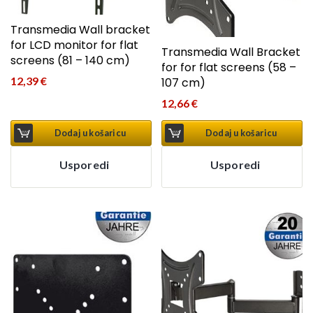
Transmedia Wall bracket
for LCD monitor for flat
Transmedia Wall Bracket
screens (81 – 140 cm)
for for flat screens (58 –
12,39
€
107 cm)
12,66
€
Dodaj u košaricu
Dodaj u košaricu
Usporedi
Usporedi