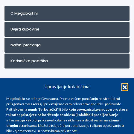
O Megabajt.hr
Uvjeti kupovine
Načini plaćanja
Korisnička podrška
Upravljanje kolačićima
Megabajt.hr se prilagođava vama. Prema vašem ponašanju na stranici mi
prilagođavamo sadržaj i prikazujemo vam relevantne ponude i proizvode.
Pritiskom na gumb 'Svi kolačići' ili bilo koju poveznicu izvan ovog prostora
Za artikle kojih trenutno nema u ponudi obratite nam se na
također pristajete na korištenje cookiesa (kolačića) i proslijeđivanje
info@megabajt.hr. Sve cijene su informativnog karaktera i podložne su
informacija kako bi prikazivali ciljane reklame na
društvenim mrežama i
promjenama, a
drugim stranicama
.
Možete isključiti personalizaciju i ciljano oglašavanje u
iskazane su za avansno plaćanje(gotovina) u Eurima i uključuju PDV. Sve
bilo kojem trenutku u postavkama privatnosti.