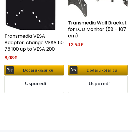
Transmedia Wall Bracket
for LCD Monitor (58 – 107
cm)
Transmedia VESA
Adaptor. change VESA 50
13,54
€
75 100 up to VESA 200
8,08
€
Dodaj u košaricu
Dodaj u košaricu
Usporedi
Usporedi