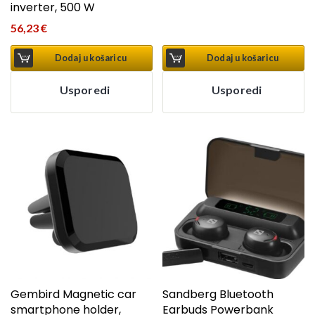
inverter, 500 W
56,23
€
Dodaj u košaricu
Dodaj u košaricu
Usporedi
Usporedi
Gembird Magnetic car
Sandberg Bluetooth
smartphone holder,
Earbuds Powerbank