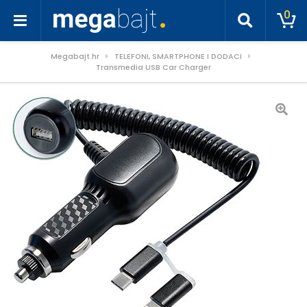
0
Megabajt.hr
TELEFONI, SMARTPHONE I DODACI
Transmedia USB Car Charger