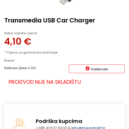
Transmedia USB Car Charger
Naša najniža cijena:
4,10
€
* Cijena za gotovinsko plaćanje
Brand
Redovna cijena:
4.58 €
Izračun rata
PROIZVOD NIJE NA SKLADIŠTU
Podrška kupcima
+385 91 527 6030 ili
info@megabajt.hr