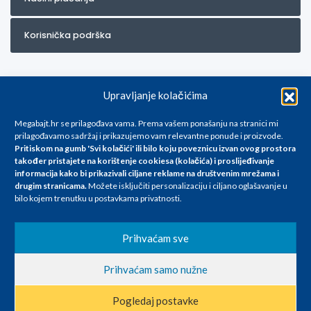
Korisnička podrška
Upravljanje kolačićima
Megabajt.hr se prilagođava vama. Prema vašem ponašanju na stranici mi
prilagođavamo sadržaj i prikazujemo vam relevantne ponude i proizvode.
Pritiskom na gumb 'Svi kolačići' ili bilo koju poveznicu izvan ovog prostora
Za artikle kojih trenutno nema u ponudi obratite nam se na
također pristajete na korištenje cookiesa (kolačića) i proslijeđivanje
info@megabajt.hr. Sve cijene su informativnog karaktera i podložne su
informacija kako bi prikazivali ciljane reklame na
društvenim mrežama i
promjenama, a
drugim stranicama
.
Možete isključiti personalizaciju i ciljano oglašavanje u
iskazane su za avansno plaćanje(gotovina) u Eurima i uključuju PDV. Sve
bilo kojem trenutku u postavkama privatnosti.
cijene su iskazane isključivo za kupovinu putem webshop-a i mogu
se razlikovati od cijena u našim poslovnicama. Trudimo se dati što bolji
i točniji opis i sliku. Unatoč tome, ne možemo garantirati da su svi
Prihvaćam sve
navedeni podaci
i slike u potpunosti točni. Ne odgovaramo za eventualne pogreške
Prihvaćam samo nužne
nastale u opisu proizvoda, greške prilikom štampanja te promjene
cijena.
Pogledaj postavke