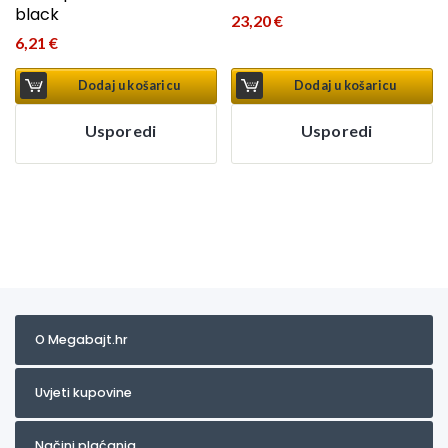
black
23,20
€
6,21
€
Dodaj u košaricu
Dodaj u košaricu
Usporedi
Usporedi
O Megabajt.hr
Uvjeti kupovine
Načini plaćanja