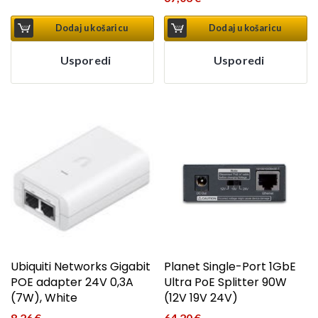
Dodaj u košaricu
Dodaj u košaricu
Usporedi
Usporedi
Ubiquiti Networks Gigabit
Planet Single-Port 1GbE
POE adapter 24V 0,3A
Ultra PoE Splitter 90W
(7W), White
(12V 19V 24V)
8,26
€
64,20
€