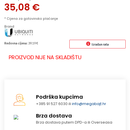
35,08
€
* Cijena za gotovinsko plaćanje
Brand
Redovna cijena:
39.19 €
Izračun rata
PROIZVOD NIJE NA SKLADIŠTU
Podrška kupcima
+385 91 527 6030 ili
info@megabajt.hr
Brza dostava
Brza dostava putem DPD-a ili Overseasa