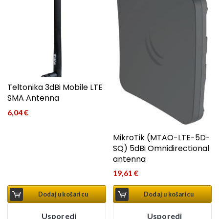
Teltonika 3dBi Mobile LTE
SMA Antenna
6,04
€
MikroTik (MTAO-LTE-5D-
SQ) 5dBi Omnidirectional
antenna
19,61
€
Dodaj u košaricu
Dodaj u košaricu
Usporedi
Usporedi