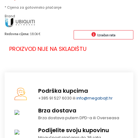
* Cijena za gotovinsko plaćanje
Brand
Redovna cijena:
18.06 €
Izračun rata
PROIZVOD NIJE NA SKLADIŠTU
Podrška kupcima
+385 91 527 6030 ili
info@megabajt.hr
Brza dostava
Brza dostava putem DPD-a ili Overseasa
Podijelite svoju kupovinu
Mogućnost plaćanja do 36 rata