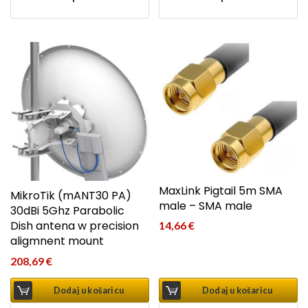
MaxLink Pigtail 5m SMA
MikroTik (mANT30 PA)
male – SMA male
30dBi 5Ghz Parabolic
Dish antena w precision
14,66
€
aligmnent mount
208,69
€
Dodaj u košaricu
Dodaj u košaricu