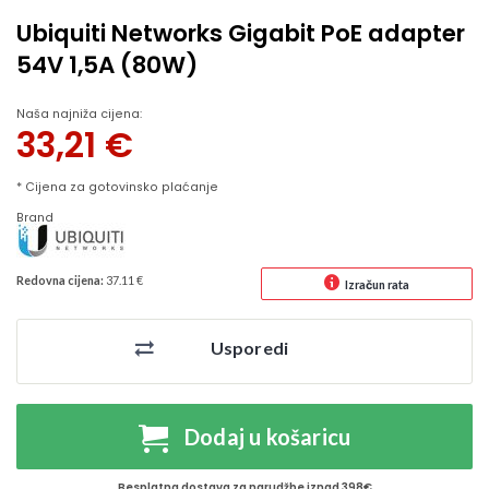
Ubiquiti Networks Gigabit PoE adapter
54V 1,5A (80W)
Naša najniža cijena:
33,21
€
* Cijena za gotovinsko plaćanje
Brand
Redovna cijena:
37.11 €
Izračun rata
Usporedi
Dodaj u košaricu
Besplatna dostava za narudžbe iznad 398€