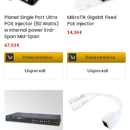
Planet Single Port Ultra
MikroTik Gigabit Fixed
POE Injector (60 Watts)
PoE injector
w internal power End-
14,24
€
Span Mid-Span
67,03
€
Dodaj u košaricu
Dodaj u košaricu
Usporedi
Usporedi