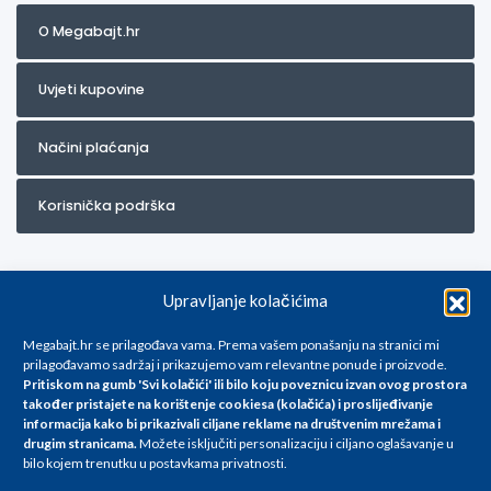
O Megabajt.hr
Uvjeti kupovine
Načini plaćanja
Korisnička podrška
Upravljanje kolačićima
Megabajt.hr se prilagođava vama. Prema vašem ponašanju na stranici mi
prilagođavamo sadržaj i prikazujemo vam relevantne ponude i proizvode.
Pritiskom na gumb 'Svi kolačići' ili bilo koju poveznicu izvan ovog prostora
Za artikle kojih trenutno nema u ponudi obratite nam se na
također pristajete na korištenje cookiesa (kolačića) i proslijeđivanje
info@megabajt.hr. Sve cijene su informativnog karaktera i podložne su
informacija kako bi prikazivali ciljane reklame na
društvenim mrežama i
promjenama, a
drugim stranicama
.
Možete isključiti personalizaciju i ciljano oglašavanje u
iskazane su za avansno plaćanje(gotovina) u Eurima i uključuju PDV. Sve
bilo kojem trenutku u postavkama privatnosti.
cijene su iskazane isključivo za kupovinu putem webshop-a i mogu