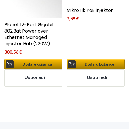
MikroTik PoE injektor
3,65
€
Planet 12-Port Gigabit
802.3at Power over
Ethernet Managed
Injector Hub (220W)
300,56
€
Dodaj u košaricu
Dodaj u košaricu
Usporedi
Usporedi