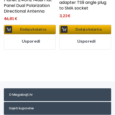
adapter TS9 angle plug
Panel Dual Polarization
to SMA socket
Directional Antenna
3,23
€
46,81
€
Dodaj u košaricu
Dodaj u košaricu
Usporedi
Usporedi
O Megabajt.hr
Uvjeti kupovine