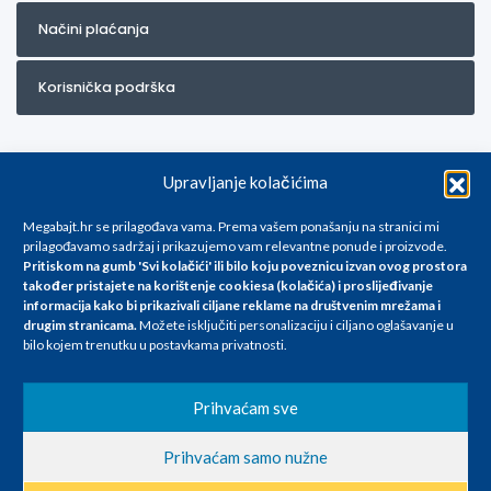
Načini plaćanja
Korisnička podrška
Upravljanje kolačićima
Megabajt.hr se prilagođava vama. Prema vašem ponašanju na stranici mi
prilagođavamo sadržaj i prikazujemo vam relevantne ponude i proizvode.
Pritiskom na gumb 'Svi kolačići' ili bilo koju poveznicu izvan ovog prostora
Za artikle kojih trenutno nema u ponudi obratite nam se na
također pristajete na korištenje cookiesa (kolačića) i proslijeđivanje
info@megabajt.hr. Sve cijene su informativnog karaktera i podložne su
informacija kako bi prikazivali ciljane reklame na
društvenim mrežama i
promjenama, a
drugim stranicama
.
Možete isključiti personalizaciju i ciljano oglašavanje u
iskazane su za avansno plaćanje(gotovina) u Eurima i uključuju PDV. Sve
bilo kojem trenutku u postavkama privatnosti.
cijene su iskazane isključivo za kupovinu putem webshop-a i mogu
se razlikovati od cijena u našim poslovnicama. Trudimo se dati što bolji
i točniji opis i sliku. Unatoč tome, ne možemo garantirati da su svi
Prihvaćam sve
navedeni podaci
i slike u potpunosti točni. Ne odgovaramo za eventualne pogreške
Prihvaćam samo nužne
nastale u opisu proizvoda, greške prilikom štampanja te promjene
cijena.