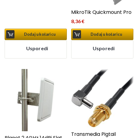
MikroTik Quickmount Pro
8,36
€
Dodaj u košaricu
Dodaj u košaricu
Usporedi
Usporedi
Transmedia Pigtail
Planet 2.4GHz 14dBi Flat