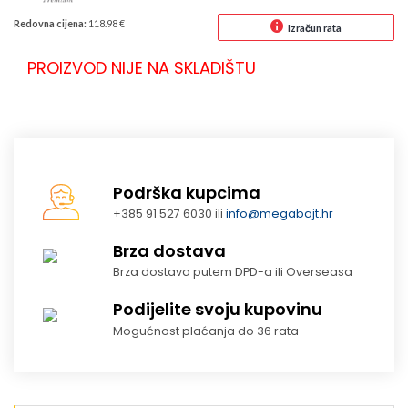
Redovna cijena:
118.98 €
Izračun rata
PROIZVOD NIJE NA SKLADIŠTU
Podrška kupcima
+385 91 527 6030 ili
info@megabajt.hr
Brza dostava
Brza dostava putem DPD-a ili Overseasa
Podijelite svoju kupovinu
Mogućnost plaćanja do 36 rata