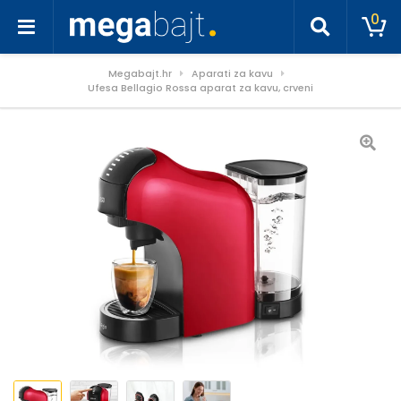
0
Megabajt.hr
Aparati za kavu
Ufesa Bellagio Rossa aparat za kavu, crveni