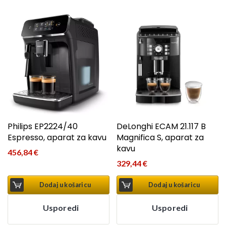
Philips EP2224/40
DeLonghi ECAM 21.117 B
Espresso, aparat za kavu
Magnifica S, aparat za
kavu
456,84
€
329,44
€
Dodaj u košaricu
Dodaj u košaricu
Usporedi
Usporedi