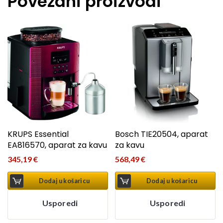
Povezani proizvodi
KRUPS Essential
Bosch TIE20504, aparat
EA816570, aparat za kavu
za kavu
345,19
€
568,49
€
Dodaj u košaricu
Dodaj u košaricu
Usporedi
Usporedi