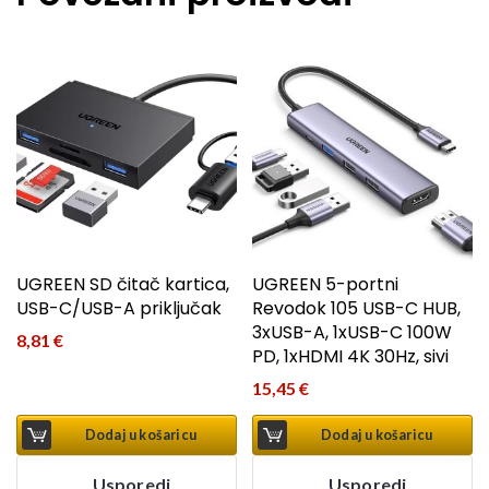
UGREEN SD čitač kartica,
UGREEN 5-portni
USB-C/USB-A priključak
Revodok 105 USB-C HUB,
3xUSB-A, 1xUSB-C 100W
8,81
€
PD, 1xHDMI 4K 30Hz, sivi
15,45
€
Dodaj u košaricu
Dodaj u košaricu
Usporedi
Usporedi