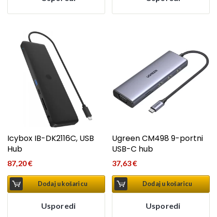
Icybox IB-DK2116C, USB
Ugreen CM498 9-portni
Hub
USB-C hub
87,20
€
37,63
€
Dodaj u košaricu
Dodaj u košaricu
Usporedi
Usporedi