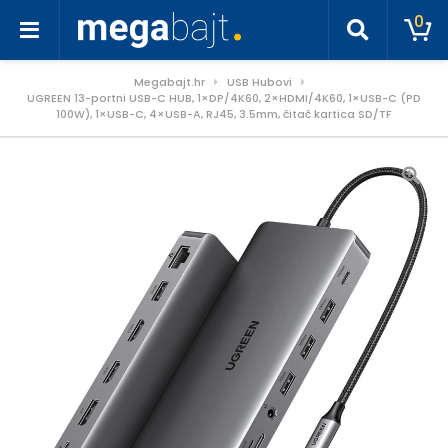
0
Megabajt.hr
USB Hubovi
UGREEN 13-portni USB-C HUB, 1×DP/4K60, 2×HDMI/4K60, 1×USB-C (PD
100W), 1×USB-C, 4×USB-A, RJ45, 3.5mm, čitač kartica SD/TF