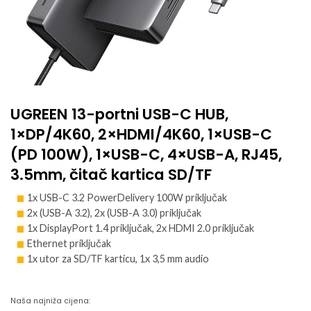
UGREEN 13-portni USB-C HUB,
1×DP/4K60, 2×HDMI/4K60, 1×USB-C
(PD 100W), 1×USB-C, 4×USB-A, RJ45,
3.5mm, čitač kartica SD/TF
1x USB-C 3.2 PowerDelivery 100W priključak
2x (USB-A 3.2), 2x (USB-A 3.0) priključak
1x DisplayPort 1.4 priključak, 2x HDMI 2.0 priključak
Ethernet priključak
1x utor za SD/TF karticu, 1x 3,5 mm audio
Naša najniža cijena: