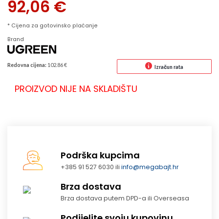
92,06
€
* Cijena za gotovinsko plaćanje
Brand
Redovna cijena:
102.86 €
Izračun rata
PROIZVOD NIJE NA SKLADIŠTU
Podrška kupcima
+385 91 527 6030 ili
info@megabajt.hr
Brza dostava
Brza dostava putem DPD-a ili Overseasa
Podijelite svoju kupovinu