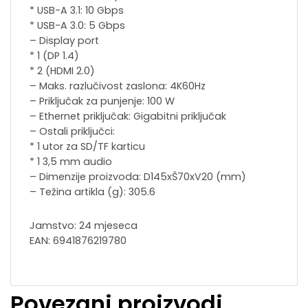
* USB-A 3.1: 10 Gbps
* USB-A 3.0: 5 Gbps
– Display port
* 1 (DP 1.4)
* 2 (HDMI 2.0)
– Maks. razlučivost zaslona: 4K60Hz
– Priključak za punjenje: 100 W
– Ethernet priključak: Gigabitni priključak
– Ostali priključci:
* 1 utor za SD/TF karticu
* 1 3,5 mm audio
– Dimenzije proizvoda: D145xŠ70xV20 (mm)
– Težina artikla (g): 305.6
Jamstvo: 24 mjeseca
EAN: 6941876219780
Povezani proizvodi