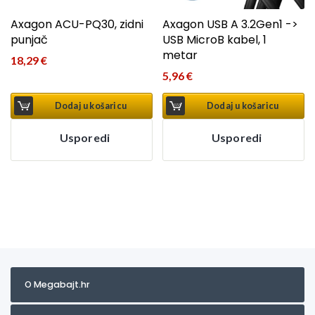
Axagon ACU-PQ30, zidni
Axagon USB A 3.2Gen1 ->
punjač
USB MicroB kabel, 1
metar
18,29
€
5,96
€
Dodaj u košaricu
Dodaj u košaricu
Usporedi
Usporedi
O Megabajt.hr