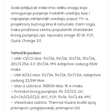
Svaki priključak trake ima veliku snagu koja
omogućuje punjenje mobilnih uređaja, kao i
napajanje zahtjevnijih uređaja, poput TV-a,
projektora, kućnog kina ili računala. Osim toga,
traka podržava većinu popularnih standarda
brzog punjenja, npr. Isporuka snage 30 W, FCP,
Quick Charge 3.0
Tehnički podaci
– USB-C1/C2 izlaz: 5V/3A, 9V/3A, 12V/3A, 15V/3A,
20V/3.25A 3.3-21V/3A; PPS Adaptive Ladung 65W
maks
– USB A1/A2 izlaz: 5V/3A, 9V/2A, 12V/1.5A; adaptivni
Ladung 22,5W Max
– Izlaz iz utičnica: 3680W Max. 16 A maks.
– Protokol brzog punjenja: PD 3.0/2.0; QC
4,0+/4,0/3,0/2,0; AFC; FCP; 5V1A; 5V/2,4A; PPS
– Višestruka zaštita: Thermal Guard, kratki spoj,
prenapon, pregrijavanje, prenapon itd.