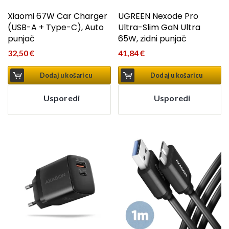
Xiaomi 67W Car Charger
UGREEN Nexode Pro
(USB-A + Type-C), Auto
Ultra-Slim GaN Ultra
punjač
65W, zidni punjač
32,50
€
41,84
€
Dodaj u košaricu
Dodaj u košaricu
Usporedi
Usporedi