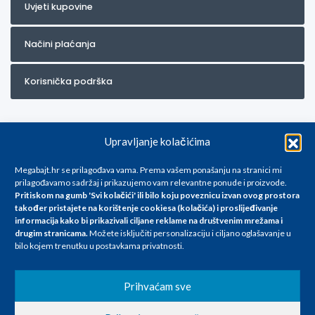
Uvjeti kupovine
Načini plaćanja
Korisnička podrška
Upravljanje kolačićima
Megabajt.hr se prilagođava vama. Prema vašem ponašanju na stranici mi
prilagođavamo sadržaj i prikazujemo vam relevantne ponude i proizvode.
Pritiskom na gumb 'Svi kolačići' ili bilo koju poveznicu izvan ovog prostora
Za artikle kojih trenutno nema u ponudi obratite nam se na
također pristajete na korištenje cookiesa (kolačića) i proslijeđivanje
info@megabajt.hr. Sve cijene su informativnog karaktera i podložne su
informacija kako bi prikazivali ciljane reklame na
društvenim mrežama i
promjenama, a
drugim stranicama
.
Možete isključiti personalizaciju i ciljano oglašavanje u
iskazane su za avansno plaćanje(gotovina) u Eurima i uključuju PDV. Sve
bilo kojem trenutku u postavkama privatnosti.
cijene su iskazane isključivo za kupovinu putem webshop-a i mogu
se razlikovati od cijena u našim poslovnicama. Trudimo se dati što bolji
i točniji opis i sliku. Unatoč tome, ne možemo garantirati da su svi
Prihvaćam sve
navedeni podaci
i slike u potpunosti točni. Ne odgovaramo za eventualne pogreške