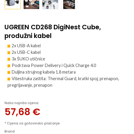
UGREEN CD268 DigiNest Cube,
produžni kabel
2x USB-A kabel
2x USB-C kabel
3x ŠUKO utičnice
Podržava Power Delivery i Quick Charge 4.0
Duljina strujnog kabela 1.8 metara
Višestruka zaštita: Thermal Guard, kratki spoj, prenapon,
pregrijavanje, prenapon
Naša najniža cijena:
57,68
€
* Cijena za gotovinsko plaćanje
Brand