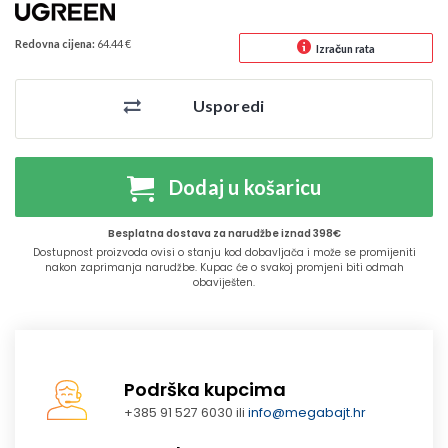
Redovna cijena:
64.44 €
Izračun rata
Usporedi
Dodaj u košaricu
Besplatna dostava za narudžbe iznad 398€
Dostupnost proizvoda ovisi o stanju kod dobavljača i može se promijeniti
nakon zaprimanja narudžbe. Kupac će o svakoj promjeni biti odmah
obaviješten.
Podrška kupcima
+385 91 527 6030 ili
info@megabajt.hr