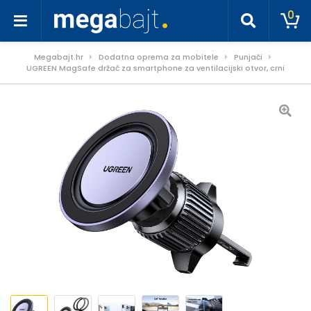
0
Megabajt.hr
Dodatna oprema za mobitele
Punjači
UGREEN MagSafe držač za smartphone za ventilacijski otvor, crni