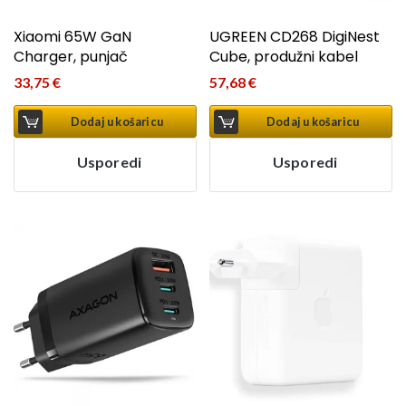
Xiaomi 65W GaN
UGREEN CD268 DigiNest
Charger, punjač
Cube, produžni kabel
33,75
€
57,68
€
Dodaj u košaricu
Dodaj u košaricu
Usporedi
Usporedi