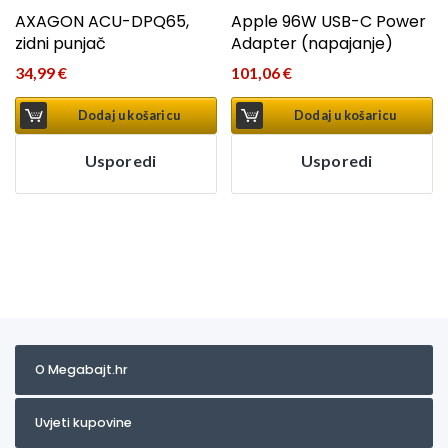
AXAGON ACU-DPQ65,
Apple 96W USB-C Power
zidni punjač
Adapter (napajanje)
34,99
€
101,06
€
Dodaj u košaricu
Dodaj u košaricu
Usporedi
Usporedi
O Megabajt.hr
Uvjeti kupovine