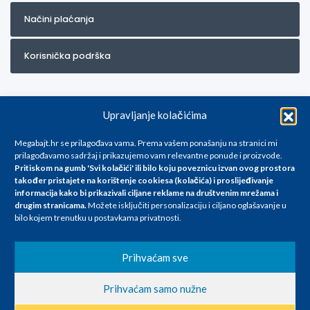
Načini plaćanja
Korisnička podrška
Upravljanje kolačićima
Megabajt.hr se prilagođava vama. Prema vašem ponašanju na stranici mi
prilagođavamo sadržaj i prikazujemo vam relevantne ponude i proizvode.
Pritiskom na gumb 'Svi kolačići' ili bilo koju poveznicu izvan ovog prostora
Za artikle kojih trenutno nema u ponudi obratite nam se na
također pristajete na korištenje cookiesa (kolačića) i proslijeđivanje
info@megabajt.hr. Sve cijene su informativnog karaktera i podložne su
informacija kako bi prikazivali ciljane reklame na
društvenim mrežama i
promjenama, a
drugim stranicama
.
Možete isključiti personalizaciju i ciljano oglašavanje u
iskazane su za avansno plaćanje(gotovina) u Eurima i uključuju PDV. Sve
bilo kojem trenutku u postavkama privatnosti.
cijene su iskazane isključivo za kupovinu putem webshop-a i mogu
se razlikovati od cijena u našim poslovnicama. Trudimo se dati što bolji
i točniji opis i sliku. Unatoč tome, ne možemo garantirati da su svi
Prihvaćam sve
navedeni podaci
i slike u potpunosti točni. Ne odgovaramo za eventualne pogreške
Prihvaćam samo nužne
nastale u opisu proizvoda, greške prilikom štampanja te promjene
cijena.