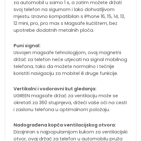
za automobil u samo 1 s, a zatim možete držati
svoj telefon na sigurnom i lako dohvatljivom
mjestu. Izravno kompatibilan s iPhone 16, 15, 14, 13,
12 mini, pro, pro max s Magsafe kućištem, bez
upotrebe dodatnih metalnih ploča.
Puni signal:
Usvojen magsafe tehnologijom, ovaj magnetni
držač za telefon neće utjecati na signal mobilnog
telefona, tako da možete normalno i tečnije
koristiti navigaciju za mobitel ili druge funkcije.
Vertikalni i vodoravni kut gledanja:
UGREEN magsafe držač za ventilaciju može se
okretati za 360 stupnjeva, držeći vaše oči na cesti
i zaslonu telefona u optimalnom položaju.
Nadograđena kopča ventilacijskog otvora:
Dizajniran s najpopularnijom kukom za ventilacijski
otvor, ovaj držač za telefon u automobilu pruža